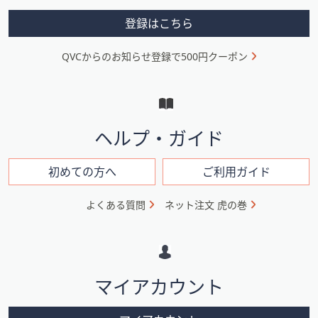
メ
登録はこちら
ニ
QVCからのお知らせ登録で500円クーポン
ュ
ー
と
イ
ヘルプ・ガイド
ン
フ
初めての方へ
ご利用ガイド
ォ
よくある質問
ネット注文 虎の巻
メ
ー
シ
マイアカウント
ョ
ン