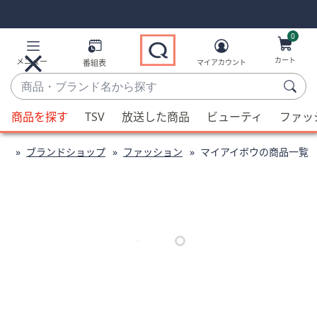
Skip
Skip
Navigation
Navigation
Links
Links2
0
カート
メニュー
番組表
マイアカウント
商
品・
候
ブ
商品を探す
TSV
放送した商品
ビューティ
ファッ
補
ラ
が
ン
ブランドショップ
ファッション
マイアイボウの商品一覧
利
ド
用
名
可
か
能
ら
な
探
場
す
合、
上
下
の