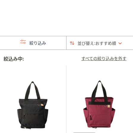
矢
印
キ
ー
ま
た
絞り込み
並び替え:
おすすめ順
は
タ
絞込み中:
すべての絞り込みを外す
ッ
チ
デ
バ
イ
ス
で
左
右
に