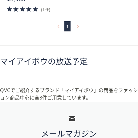
5.0
(1 件)
of
5
Stars
1
マイアイボウの放送予定
QVCでご紹介するブランド「マイアイボウ」の商品をファッシ
ョン商品中心に全3件ご用意しています。
フ
ッ
タ
メールマガジン
ー