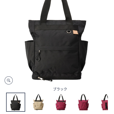
矢
印
キ
ー
ま
た
は
タ
ッ
チ
デ
バ
イ
ス
ブラック
で
左
右
に