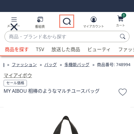
Skip
Skip
Navigation
Navigation
Links
Links2
0
カート
メニュー
番組表
マイアカウント
商
品・
候
ブ
商品を探す
TSV
放送した商品
ビューティ
ファッ
補
ラ
が
ン
ファッション
バッグ
多機能バッグ
商品番号:
748994
利
ド
用
マイアイボウ
名
可
セール価格
か
能
MY AIBOU 相棒のようなマルチユースバッグ
ら
な
探
場
す
合、
上
下
の