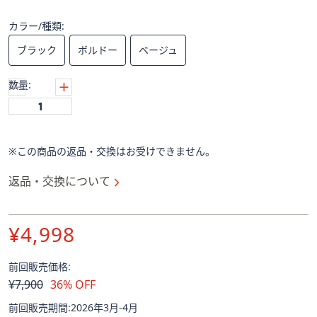
ス
ワ
カラー/種類:
イ
ブラック
ボルドー
ベージュ
プ
し
数量:
て
閲
覧
で
※この商品の返品・交換はお受けできません。
き
ま
返品・交換について
す。
¥4,998
前回販売価格:
削
¥7,900
36% OFF
除
前回販売期間:2026年3月-4月