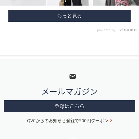
powered by
フ
ッ
タ
メールマガジン
ー
メ
登録はこちら
ニ
QVCからのお知らせ登録で500円クーポン
ュ
ー