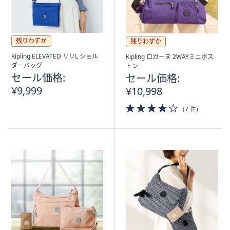
残りわずか
残りわずか
Kipling ELEVATED リリL ショル
Kipling ロガーヌ 2WAYミニボス
ダーバッグ
トン
セール価格:
セール価格:
¥9,999
¥10,998
4.0
(7 件)
of
5
Stars