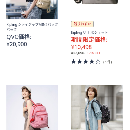
残りわずか
Kipling シティジップMINI バック
パック
Kipling リリ ポシェット
QVC価格:
期間限定価格:
¥20,900
¥10,498
¥12,650
17% OFF
4.0
(5 件)
of
5
Stars