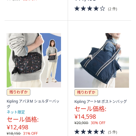
4.0
(2 件)
of
5
Stars
残りわずか
残りわずか
Kipling アバヌM ショルダーバッ
Kipling アートM ボストンバッグ
グ
セール価格:
ネット限定
¥14,598
セール価格:
¥20,900
30% OFF
¥12,498
4.5
(5 件)
¥18,150
31% OFF
of