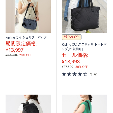
残りわずか
Kipling カイ ショルダーバッグ
期間限定価格:
Kipling QUILT コリッサ トートバ
¥13,997
ッグ[PC収納可]
セール価格:
¥17,600
20% OFF
¥18,998
¥27,500
30% OFF
4.0
(1 件)
of
5
Stars