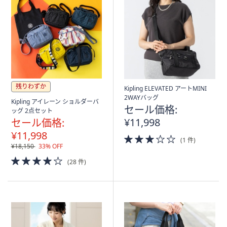
残りわずか
Kipling ELEVATED アートMINI
2WAYバッグ
Kipling アイレーン ショルダーバ
セール価格:
ッグ 2点セット
¥11,998
セール価格:
¥11,998
3.0
(1 件)
of
¥18,150
33% OFF
5
4.0
(28 件)
Stars
of
5
Stars