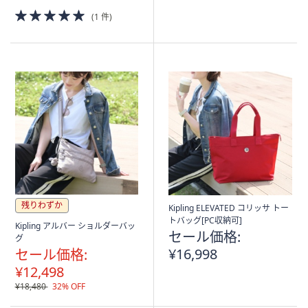
5.0
(1 件)
of
5
Stars
残りわずか
Kipling ELEVATED コリッサ トー
トバッグ[PC収納可]
Kipling アルバー ショルダーバッ
セール価格:
グ
¥16,998
セール価格:
¥12,498
¥18,480
32% OFF