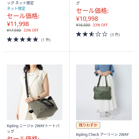
ッグ ネット限定
グ
ネット限定
セール価格:
セール価格:
¥10,998
¥11,998
¥16,500
33% OFF
¥17,930
33% OFF
2.5
(3 件)
5.0
of
(1 件)
of
5
5
Stars
Stars
残りわずか
Kipling ニージャ 2WAYトートバ
ッグ
Kipling Check アーリーン 2WAY
セール価格: