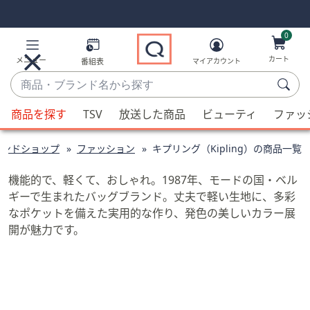
Skip
Skip
Navigation
Navigation
Links
Links2
0
カート
メニュー
番組表
マイアカウント
商
品・
候
ブ
商品を探す
TSV
放送した商品
ビューティ
ファッ
補
ラ
が
ン
ランドショップ
ファッション
キプリング（Kipling）の商品一覧
利
ド
用
名
機能的で、軽くて、おしゃれ。1987年、モードの国・ベル
可
か
ギーで生まれたバッグブランド。丈夫で軽い生地に、多彩
能
ら
なポケットを備えた実用的な作り、発色の美しいカラー展
な
探
開が魅力です。
場
す
合、
上
下
の