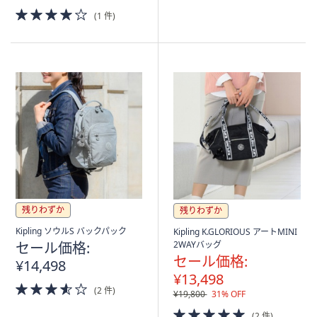
4.0
5
(1 件)
of
Stars
5
Stars
残りわずか
残りわずか
Kipling ソウルS バックパック
Kipling K.GLORIOUS アートMINI
セール価格:
2WAYバッグ
セール価格:
¥14,498
¥13,498
3.5
(2 件)
¥19,800
31% OFF
of
5
5.0
(2 件)