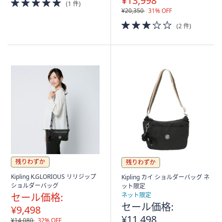
¥13,998
5.0
(1 件)
of
¥20,350
31% OFF
5
3.0
(2 件)
Stars
of
5
Stars
残りわずか
残りわずか
Kipling K.GLORIOUS リリジップ
Kipling カイ ショルダーバッグ ネ
ショルダーバッグ
ット限定
セール価格:
ネット限定
セール価格:
¥9,498
¥11,498
¥14,080
32% OFF