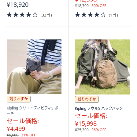
¥18,920
¥18,700
30% OFF
4.0
4.0
(32 件)
(1 件)
of
of
5
5
Stars
Stars
残りわずか
残りわずか
Kipling クリエイティビティS ポ
Kipling ソウルS バックパック
ーチ
セール価格:
セール価格:
¥15,998
¥4,499
¥25,300
36% OFF
¥6,600
31% OFF