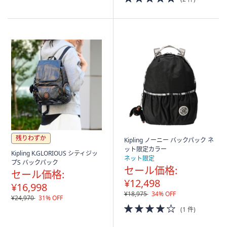
Stars
of
5
Stars
残りわずか
Kipling ノーニー バックパック ネ
ット限定カラー
Kipling K.GLORIOUS シティジッ
ネット限定
プS バックパック
セール価格:
セール価格:
¥12,498
¥16,998
¥18,975
34% OFF
¥24,970
31% OFF
4.0
(1 件)
of
5