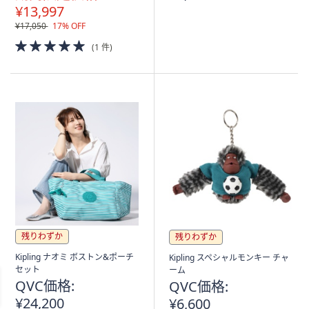
¥13,997
¥17,050
17% OFF
5.0
(1 件)
of
5
Stars
残りわずか
残りわずか
Kipling ナオミ ボストン&ポーチ
Kipling スペシャルモンキー チャ
セット
ーム
QVC価格:
QVC価格:
¥24,200
¥6,600