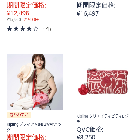
期間限定価格:
期間限定価格:
¥12,498
¥16,497
¥15,950
21% OFF
4.0
(1 件)
of
5
Stars
残りわずか
Kipling クリエイティビティL ポー
チ
Kipling デフィアMINI 2WAYバッ
QVC価格:
グ
¥8,250
期間限定価格: