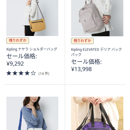
ス
ワ
イ
プ
し
て
残りわずか
残りわずか
閲
覧
Kipling ナヤラ ショルダーバッグ
Kipling ELEVATED デリア バック
セール価格:
パック
で
セール価格:
¥9,292
き
¥13,998
ま
4.0
(14 件)
す。
of
5
Stars