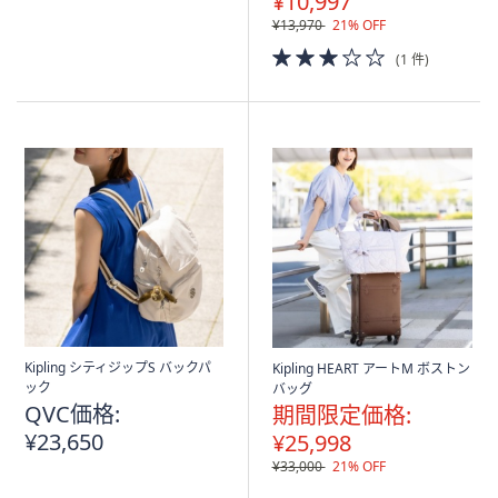
¥10,997
¥13,970
21% OFF
3.0
(1 件)
of
5
Stars
Kipling シティジップS バックパ
Kipling HEART アートM ボストン
ック
バッグ
QVC価格:
期間限定価格:
¥23,650
¥25,998
¥33,000
21% OFF