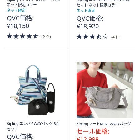
ネット限定カラー
セット ネット限定カラー
ネット限定
ネット限定
QVC価格:
QVC価格:
¥18,150
¥18,920
4.5
3.5
(2 件)
(4 件)
of
of
5
5
Stars
Stars
Kipling エレバ 2WAYバッグ 3点
Kipling アートMINI 2WAYバッグ
セット
セール価格:
QVC価格:
¥12,998