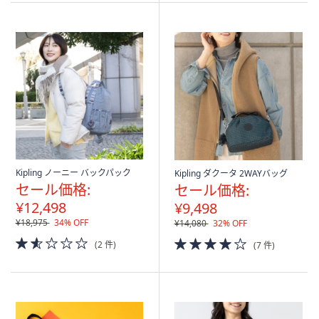
Stars
Kipling ノーニー バックパック
Kipling ダクータ 2WAYバッグ
セール価格:
セール価格:
¥12,498
¥9,498
¥18,975
34% OFF
¥14,080
32% OFF
1.5
4.0
(2 件)
(7 件)
of
of
5
5
Stars
Stars