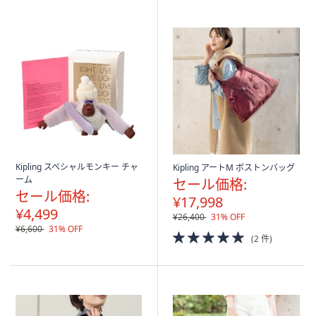
Kipling スペシャルモンキー チャ
Kipling アートM ボストンバッグ
ーム
セール価格:
セール価格:
¥17,998
¥4,499
¥26,400
31% OFF
¥6,600
31% OFF
5.0
(2 件)
of
5
Stars