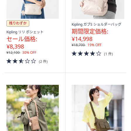
残りわずか
Kipling ガブS ショルダーバッグ
期間限定価格:
Kipling リリ ポシェット
¥14,998
セール価格:
¥8,398
¥18,700
19% OFF
4.0
¥12,100
30% OFF
(1 件)
of
2.5
(2 件)
5
of
Stars
5
Stars