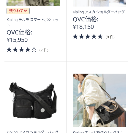
残りわずか
Kipling アスカ ショルダーバッグ
QVC価格:
Kipling テルモ スマートポシェッ
ト
¥18,150
QVC価格:
4.5
(9 件)
¥15,950
of
5
4.0
(7 件)
Stars
of
5
Stars
Kipling アスカ ショルダーバッグ
Kipling エレバ 2WAYバッグ 3点