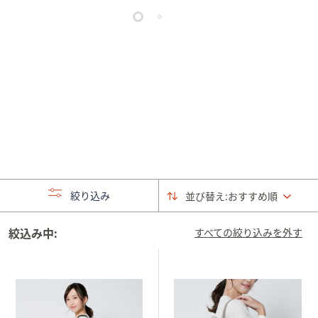
矢
印
キ
ー
ま
た
は
タ
ッ
チ
デ
絞り込み
並び替え:
おすすめ順
バ
イ
絞込み中:
ス
すべての絞り込みを外す
で
左
右
に