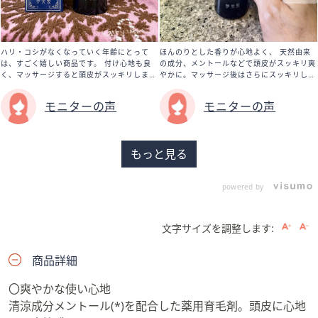
ハリ・コシがなくなっていく年齢にとって
ほんのりとした香りが心地よく、 天然由来
は、すごく嬉しい商品です。 付け心地も良
の成分、メントールなどで頭皮がスッキリ爽
く、マッサージすると頭皮がスッキリしま
やかに。マッサージ後はさらにスッキリし、
す。 リフレッシュする香りですね。 これ
リフレッシュしました。 たっぷり使用して
は、朝晩のへアケア習慣につながっていくと
も髪がベタつかず、サラサラするのでセット
モニターの声
モニターの声
思います。(M.N 60代)
もしやすかったです。 ベタつく不快な思い
はありませんでした。(M.K 60代)
もっと見る
powered by
文字サイズを調整します:
商品詳細
〇爽やかな使い心地
清涼成分メントール(*)を配合した薬用育毛剤。頭皮に心地