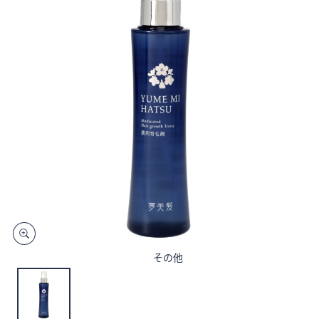
矢
印
キ
ー
ま
た
は
タ
ッ
チ
デ
バ
イ
ス
で
その他
左
右
に