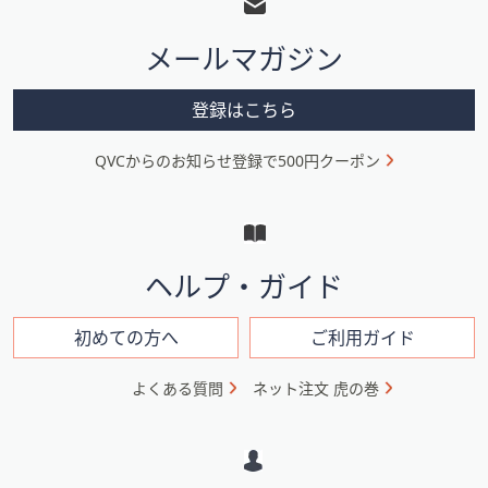
タ
メールマガジン
ー
メ
登録はこちら
ニ
QVCからのお知らせ登録で500円クーポン
ュ
ー
と
イ
ヘルプ・ガイド
ン
フ
初めての方へ
ご利用ガイド
ォ
よくある質問
ネット注文 虎の巻
メ
ー
シ