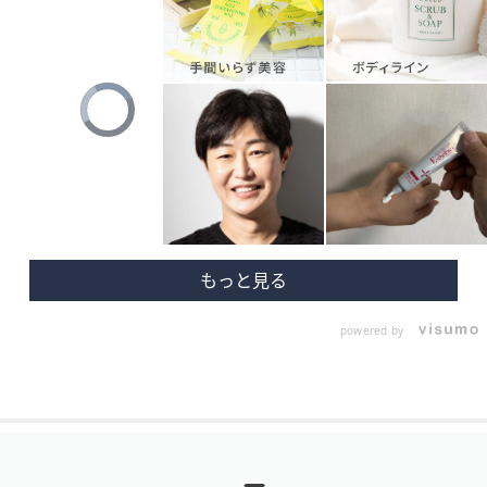
Video
Player
is
loading.
powered by
フ
ッ