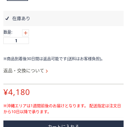
ス
ワ
イ
在庫あり
プ
し
数量:
て
閲
覧
で
※商品到着後30日間は返品可能です(送料はお客様負担)。
き
ま
返品・交換について
す。
削
¥4,180
除
※沖縄エリアは1週間前後のお届けとなります。
配送指定は注文日
から10日以降で承ります。
カートに入れる