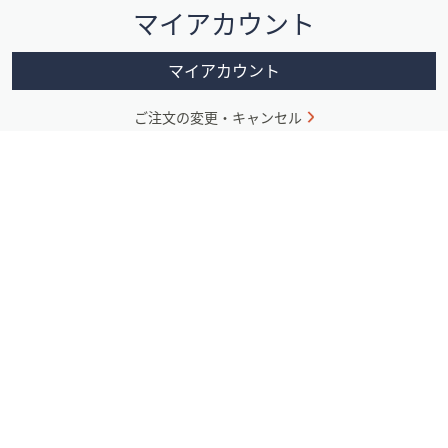
マイアカウント
ョ
ン
マイアカウント
ご注文の変更・キャンセル
QVCからのお知らせ
ショッピングガイド
熊本地震による配送への影響に
初めての方へ
ついて
送料について
本人認証サービス（EMV 3-Dセ
お届けについて
キュア）の導入について
返品について
お客様番号（ID）およびパスワ
ショッピングサイトについて
ードの取扱いに関するご注意
QVCの番組を見るには？
停波のお知らせ