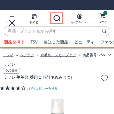
Skip
Skip
Navigation
Navigation
Links
Links2
0
カート
メニュー
番組表
マイアカウント
商
品・
候
ブ
商品を探す
TSV
放送した商品
ビューティ
ファッ
補
ラ
が
ン
ューティ
ヘアケア
育毛剤・スカルプケア
商品番号:
756172
利
ド
用
リフレ
名
可
QVC価格
か
能
リフレ 夢美髪[薬用育毛剤ゆめみはつ]
ら
な
探
場
(1 件)
レビューを見る
す
合、
上
下
の