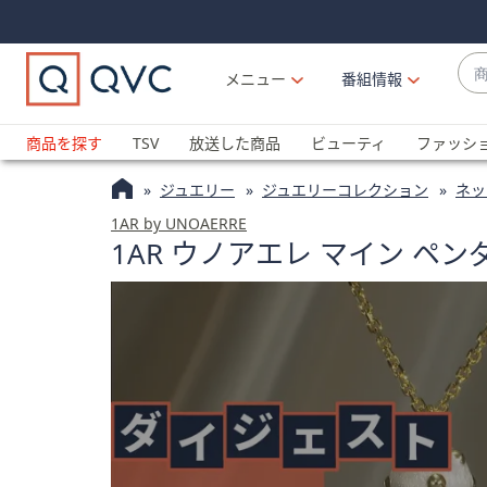
Skip
Skip
Navigation
Navigation
Links
Links2
商
メニュー
番組情報
品
候
ブ
補
ラ
商品を探す
TSV
放送した商品
ビューティ
ファッシ
が
ン
利
ジュエリー
ジュエリーコレクション
ネッ
ド
用
名
1AR by UNOAERRE
可
1AR ウノアエレ マイン ペン
か
能
ら
な
探
場
す
合
上
下
の
矢
印