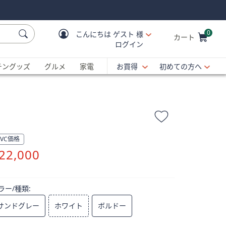
0
こんにちは
ゲスト 様
カート
ログイン
Cart is Empty
C
チングッズ
グルメ
家電
お買得
初めての方へ
QVC価格
削
22,000
除
ラー/種類:
サンドグレー
ホワイト
ボルドー