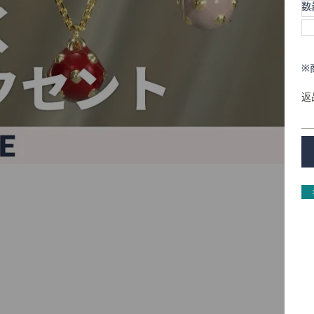
数
※
返