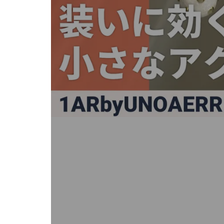
キ
ー
ま
た
は
タ
ッ
チ
デ
バ
イ
ス
で
左
右
に
ス
ワ
イ