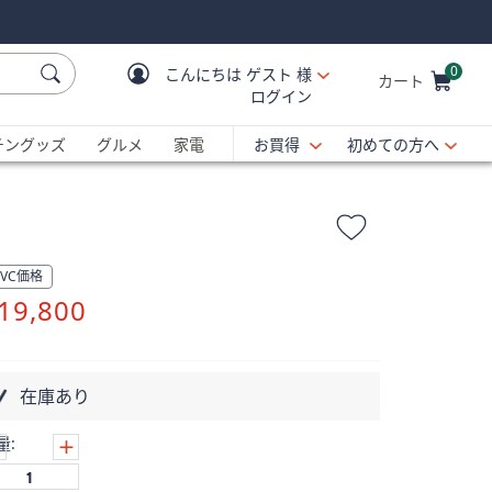
0
こんにちは
ゲスト 様
カート
ログイン
Cart is Empty
C
チングッズ
グルメ
家電
お買得
初めての方へ
QVC価格
削
19,800
除
在庫あり
量: