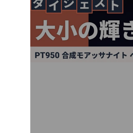
キ
ー
ま
た
は
タ
ッ
チ
デ
バ
イ
ス
で
左
右
に
ス
ワ
イ