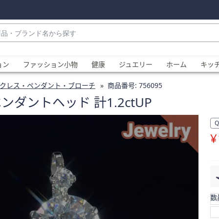
・
ョン
ファッション小物
健康
ジュエリー
ホーム
キッ
クレス・ペンダント・ブローチ
商品番号:
756095
ンダントヘッド 計1.2ctUP
¥
、
数