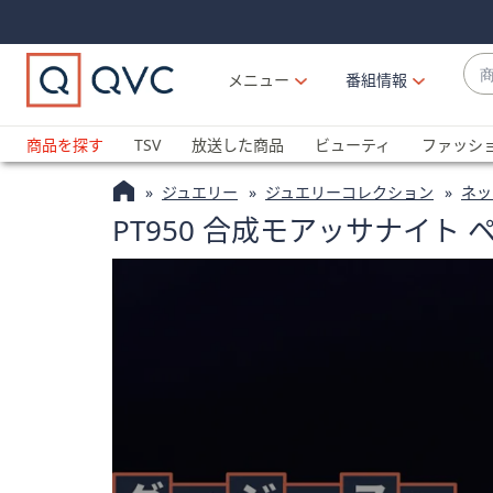
Skip
Skip
Navigation
Navigation
Links
Links2
商
メニュー
番組情報
品
候
ブ
補
ラ
商品を探す
TSV
放送した商品
ビューティ
ファッシ
が
ン
利
ジュエリー
ジュエリーコレクション
ネッ
ド
用
PT950 合成モアッサナイト ペ
名
可
か
能
ら
な
探
場
す
合
上
下
の
矢
印