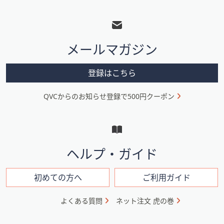
フ
ッ
タ
メールマガジン
ー
メ
登録はこちら
ニ
QVCからのお知らせ登録で500円クーポン
ュ
ー
と
イ
ヘルプ・ガイド
ン
フ
初めての方へ
ご利用ガイド
ォ
よくある質問
ネット注文 虎の巻
メ