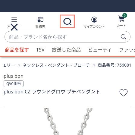
Skip
Skip
Navigation
Navigation
Links
Links2
0
カート
メニュー
番組表
マイアカウント
商
品・
候
ブ
商品を探す
TSV
放送した商品
ビューティ
ファッ
補
ラ
が
ン
ュエリー
ネックレス・ペンダント・ブローチ
商品番号:
756081
利
ド
用
plus bon
名
可
QVC価格
か
能
plus bon CZ ラウンドグロウ プチペンダント
ら
な
探
場
す
合、
上
下
の