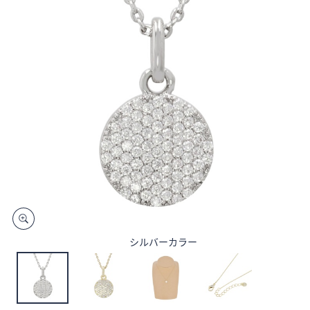
矢
印
キ
ー
ま
た
は
タ
ッ
チ
デ
バ
イ
ス
シルバーカラー
で
左
右
に