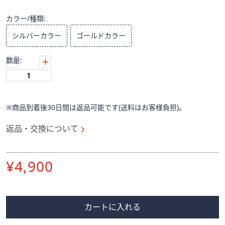
ス
ワ
カラー/種類:
イ
シルバーカラー
ゴールドカラー
プ
し
数量:
て
閲
覧
で
※商品到着後30日間は返品可能です(送料はお客様負担)。
き
ま
返品・交換について
す。
削
¥4,900
除
カートに入れる