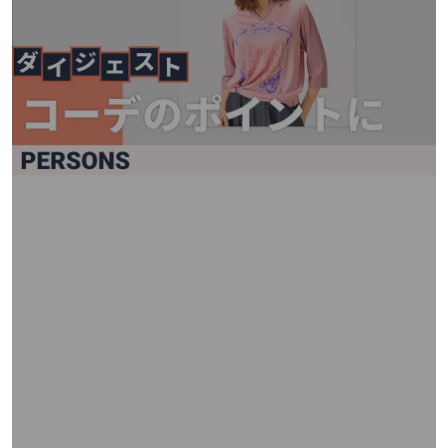
矢
印
キ
ー
ま
た
は
タ
ッ
チ
デ
バ
イ
ス
で
左
右
に