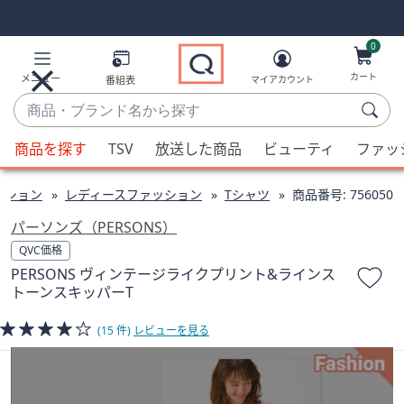
Skip
Skip
Navigation
Navigation
Links
Links2
0
カート
メニュー
番組表
マイアカウント
商
品・
候
ブ
商品を探す
TSV
放送した商品
ビューティ
ファッ
補
ラ
が
ン
ッション
レディースファッション
Tシャツ
商品番号:
756050
利
ド
用
パーソンズ（PERSONS）
名
可
QVC価格
か
能
PERSONS ヴィンテージライクプリント&ラインス
ら
な
トーンスキッパーT
探
場
す
合、
(15 件)
レビューを見る
上
下
の