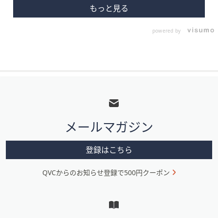
powered by
フ
ッ
タ
メールマガジン
ー
メ
登録はこちら
ニ
QVCからのお知らせ登録で500円クーポン
ュ
ー
と