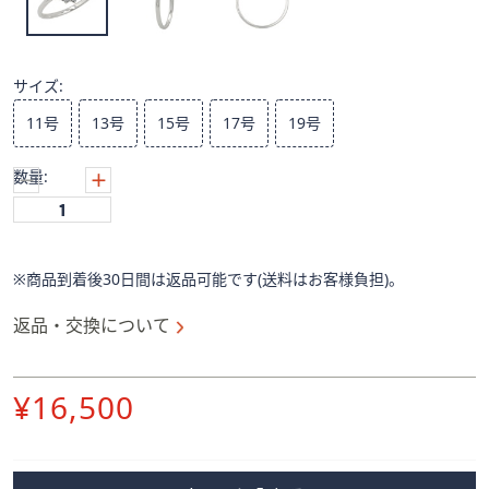
ス
ワ
イ
プ
サイズ:
し
11号
13号
15号
17号
19号
て
閲
数量:
覧
で
き
ま
※商品到着後30日間は返品可能です(送料はお客様負担)。
す。
返品・交換について
削
¥16,500
除