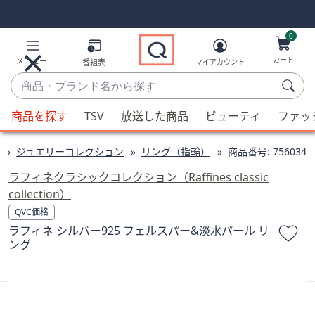
Skip
Skip
Navigation
Navigation
Links
Links2
0
カート
メニュー
番組表
マイアカウント
商
品・
候
ブ
商品を探す
TSV
放送した商品
ビューティ
ファッ
補
ラ
が
ン
ジュエリーコレクション
リング（指輪）
商品番号:
756034
利
ド
用
ラフィネクラシックコレクション（Raffines classic
名
可
collection）
か
能
QVC価格
ら
な
ラフィネ シルバー925 フェルスパー&淡水パール リ
探
場
ング
す
合、
上
下
の