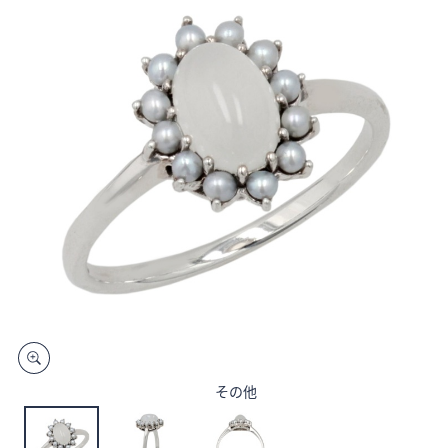
矢
印
キ
ー
ま
た
は
タ
ッ
チ
デ
バ
イ
ス
で
左
その他
右
に