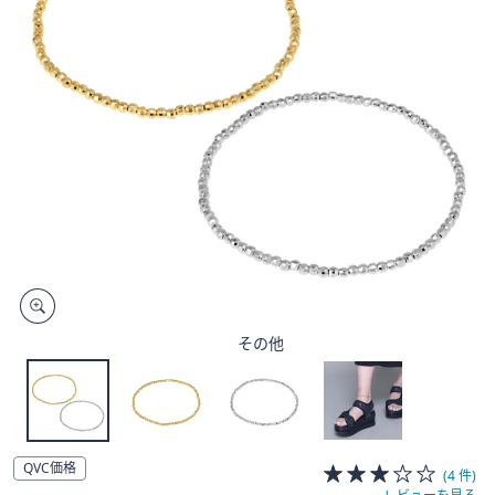
矢
印
キ
ー
ま
た
は
タ
ッ
チ
デ
バ
イ
その他
ス
で
左
右
に
QVC価格
(4 件)