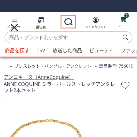
Skip
Skip
Navigation
Navigation
Links
Links2
0
カート
メニュー
番組表
マイアカウント
商
品・
候
ブ
商品を探す
TSV
放送した商品
ビューティ
ファッ
補
ラ
が
ン
リー
ブレスレット・バングル・アンクレット
商品番号:
756019
利
ド
用
アンコキーヌ（AnneCoquine）
名
可
ANNE COQUINE ミラーボールストレッチアンクレ
か
ット2本セット
能
ら
な
探
場
す
合、
上
下
の