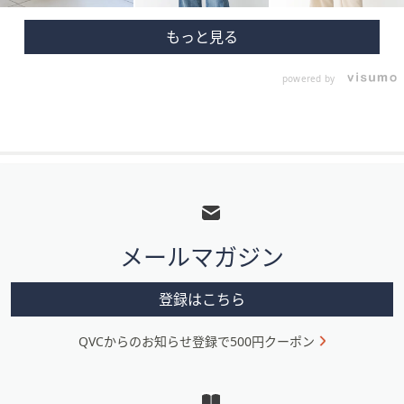
powered by
フ
ッ
タ
メールマガジン
ー
メ
登録はこちら
ニ
QVCからのお知らせ登録で500円クーポン
ュ
ー