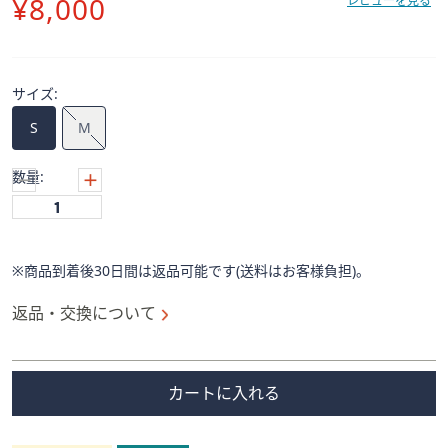
削
¥8,000
ス
レビューを見る
ワ
除
イ
プ
サイズ:
し
て
S
M
閲
覧
数量:
で
き
ま
す。
※商品到着後30日間は返品可能です(送料はお客様負担)。
返品・交換について
カートに入れる