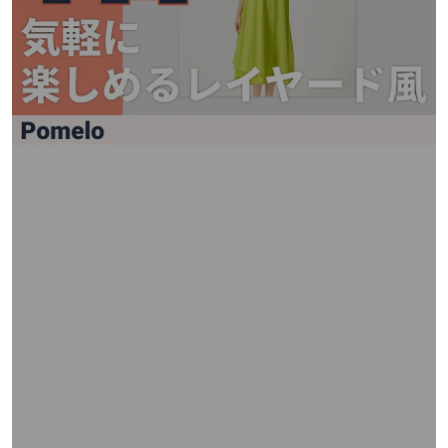
矢
印
キ
ー
ま
た
は
タ
ッ
チ
デ
バ
イ
ス
で
左
右
に