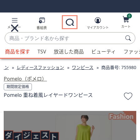
Skip
Skip
Navigation
Navigation
Links
Links2
0
カート
メニュー
番組表
マイアカウント
商
品・
候
ブ
商品を探す
TSV
放送した商品
ビューティ
ファッ
補
ラ
が
ン
ョン
レディースファッション
ワンピース
商品番号:
755980
利
ド
用
Pomelo（ポメロ）
名
可
期間限定価格
か
能
Pomelo 重ね着風レイヤードワンピース
ら
な
探
場
す
合、
上
下
の