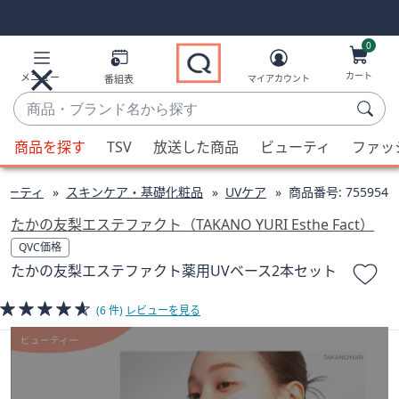
Skip
Skip
Navigation
Navigation
Links
Links2
0
カート
メニュー
番組表
マイアカウント
商
品・
候
ブ
商品を探す
TSV
放送した商品
ビューティ
ファッ
補
ラ
が
ン
ューティ
スキンケア・基礎化粧品
UVケア
商品番号:
755954
利
ド
用
たかの友梨エステファクト（TAKANO YURI Esthe Fact）
名
可
QVC価格
か
能
たかの友梨エステファクト薬用UVベース2本セット
ら
な
探
場
(6 件)
レビューを見る
す
合、
上
下
の