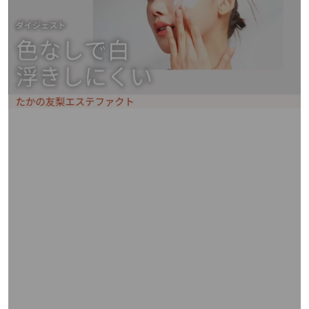
矢
印
キ
ー
ま
た
は
タ
ッ
チ
デ
バ
イ
ス
で
左
右
に