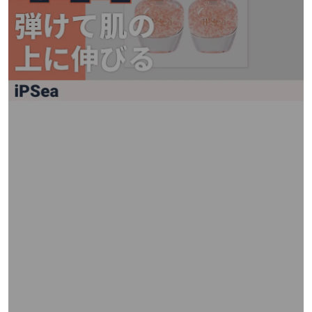
矢
印
キ
ー
ま
た
は
タ
ッ
チ
デ
バ
イ
ス
で
左
右
に