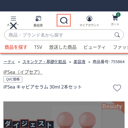
Skip
Skip
Navigation
Navigation
Links
Links2
0
カート
メニュー
番組表
マイアカウント
商
品・
候
ブ
商品を探す
TSV
放送した商品
ビューティ
ファッ
補
ラ
が
ン
ューティ
スキンケア・基礎化粧品
美容液
商品番号:
755864
利
ド
用
iPSea（イプセア）
名
可
QVC価格
か
能
iPSea キャビアセラム 30ml 2本セット
ら
な
探
場
す
合、
上
下
の