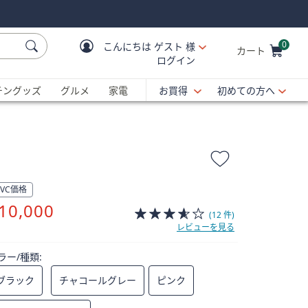
0
こんにちは
ゲスト 様
カート
ログイン
Cart is Empty
C
チングッズ
グルメ
家電
お買得
初めての方へ
QVC価格
削
10,000
(12 件)
除
レビューを見る
ラー/種類:
ブラック
チャコールグレー
ピンク