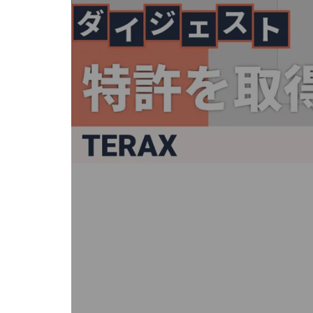
キ
ー
ま
た
は
タ
ッ
チ
デ
バ
イ
ス
で
左
右
に
ス
ワ
イ