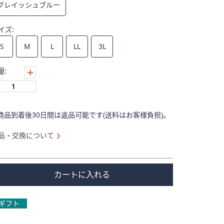
グレイッシュブルー
イズ:
S
M
L
LL
3L
量:
商品到着後30日間は返品可能です(送料はお客様負担)。
品・交換について
カートに入れる
ギフト