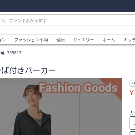
・
ョン
ファッション小物
健康
ジュエリー
ホーム
キッ
号:
755813
UVつば付きパーカー
¥
、
カ