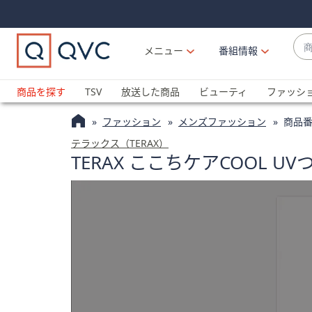
Skip
Skip
Navigation
Navigation
Links
Links2
商
メニュー
番組情報
品
候
ブ
補
ラ
商品を探す
TSV
放送した商品
ビューティ
ファッシ
が
ン
利
ファッション
メンズファッション
商品番
ド
用
名
テラックス（TERAX）
可
TERAX ここちケアCOOL 
か
能
ら
な
探
場
す
合
上
下
の
矢
印