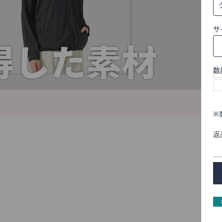
サ
数
※
返