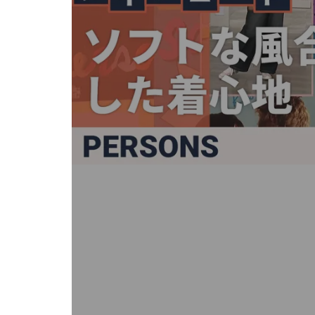
キ
ー
ま
た
は
タ
ッ
チ
デ
バ
イ
ス
で
左
右
に
ス
ワ
イ