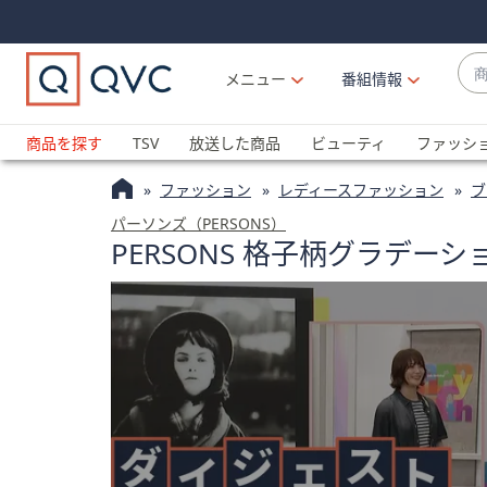
Skip
Skip
Navigation
Navigation
Links
Links2
商
メニュー
番組情報
品
候
ブ
補
ラ
商品を探す
TSV
放送した商品
ビューティ
ファッシ
が
ン
利
ファッション
レディースファッション
ブ
ド
用
名
パーソンズ（PERSONS）
可
PERSONS 格子柄グラデー
か
能
ら
な
探
場
す
合
上
下
の
矢
印