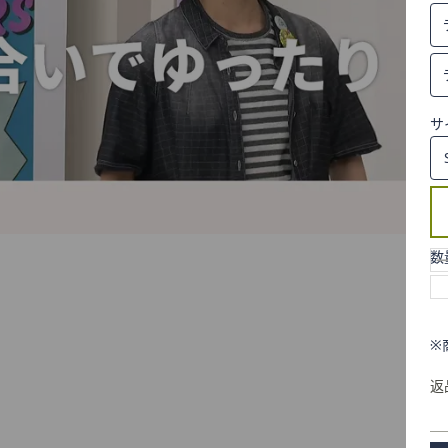
サ
数
※
返