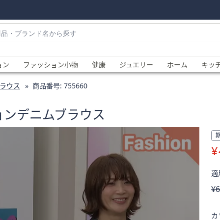
・
ョン
ファッション小物
健康
ジュエリー
ホーム
キッ
ラウス
商品番号:
755660
ションデニムブラウス
¥
、
適用
削
¥6
カ