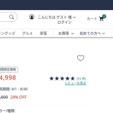
0
こんにちは
ゲスト 様
カート
ログイン
Cart is Empty
C
チングッズ
グルメ
家電
お買得
初めての方へ
期間限定価格
4,998
(51 件)
レビューを見る
期間: 8/1 - 8/30
,600
24% OFF
除
ラー/種類: