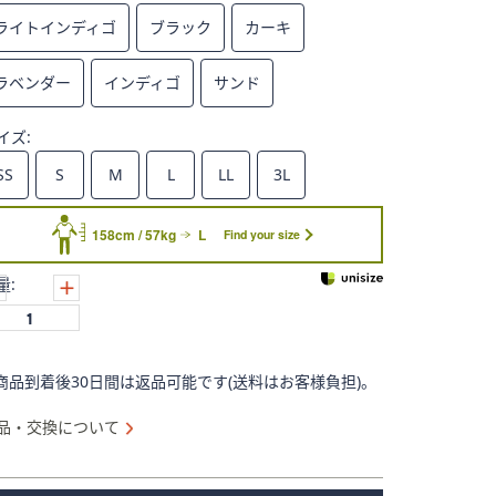
ライトインディゴ
ブラック
カーキ
ラベンダー
インディゴ
サンド
イズ:
SS
S
M
L
LL
3L
158cm / 57kg
L
Find your size
量:
商品到着後30日間は返品可能です(送料はお客様負担)。
品・交換について