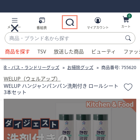
Skip
Skip
Navigation
Navigation
Links
Links2
0
カート
メニュー
番組表
マイアカウント
商
品・
候
ブ
商品を探す
TSV
放送した商品
ビューティ
ファッ
補
ラ
が
ン
掃除・バス・ランドリーグッズ
お掃除グッズ
商品番号:
755620
利
ド
用
WELUP（ウェルアップ）
名
可
WELUP ハンジャンパンパン洗剤付き ロールシート
か
3本セット
能
ら
な
探
場
す
合、
上
下
の