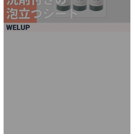
矢
印
キ
ー
ま
た
は
タ
ッ
チ
デ
バ
イ
ス
で
左
右
に