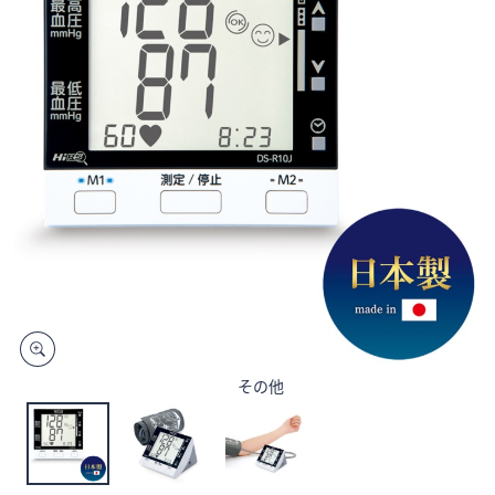
矢
印
キ
ー
ま
た
は
タ
ッ
チ
デ
バ
イ
ス
その他
で
左
右
に