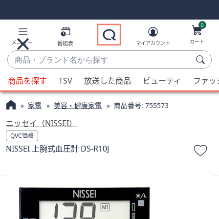
Skip
Skip
Navigation
Navigation
Links
Links2
0
カート
メニュー
番組表
マイアカウント
商
品・
候
ブ
商品を探す
TSV
放送した商品
ビューティ
ファッ
補
ラ
が
ン
家電
美容・健康家電
商品番号:
755573
利
ド
用
ニッセイ（NISSEI）
名
可
QVC価格
か
能
NISSEI 上腕式血圧計 DS-R10J
ら
な
探
場
す
合、
上
下
の