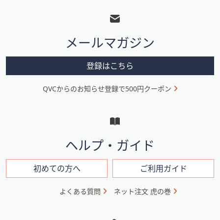
ッ
タ
メールマガジン
ー
メ
登録はこちら
ニ
QVCからのお知らせ登録で500円クーポン
ュ
ー
と
イ
ヘルプ・ガイド
ン
フ
初めての方へ
ご利用ガイド
ォ
よくある質問
ネット注文 虎の巻
メ
ー