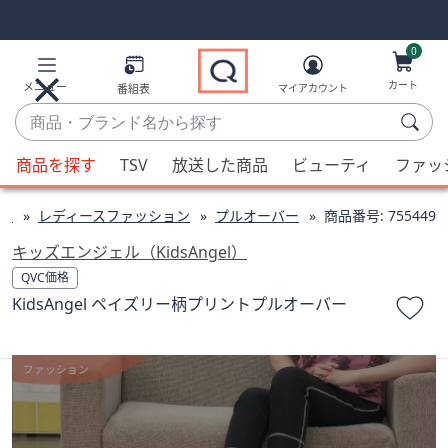
Skip
Skip
Navigation
Navigation
Links
Links2
0
カート
メニュー
番組表
マイアカウント
商
品・
候
ブ
商品を探す
TSV
放送した商品
ビューティ
ファッ
補
ラ
が
ン
ン
レディースファッション
プルオーバー
商品番号:
755449
利
ド
用
キッズエンジェル（KidsAngel）
名
可
QVC価格
か
能
KidsAngel ペイズリー柄プリントプルオーバー
ら
な
探
場
す
合、
上
下
の