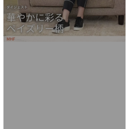
矢
印
キ
ー
ま
た
は
タ
ッ
チ
デ
バ
イ
ス
で
左
右
に