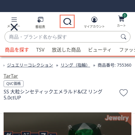
Skip
Skip
Navigation
Navigation
Links
Links2
0
カート
メニュー
番組表
マイアカウント
商
品・
候
ブ
商品を探す
TSV
放送した商品
ビューティ
ファッ
補
ラ
が
ン
ジュエリーコレクション
リング（指輪）
商品番号:
755360
利
ド
用
TarTar
名
可
QVC価格
か
能
SS 大粒シンセティックエメラルド&CZ リング
ら
な
5.0ctUP
探
場
す
合、
上
下
の