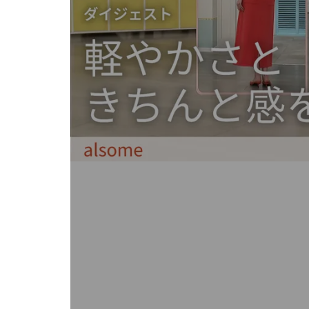
キ
ー
ま
た
は
タ
ッ
チ
デ
バ
イ
ス
で
左
右
に
ス
ワ
イ