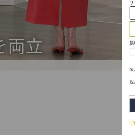
サ
数
※
返