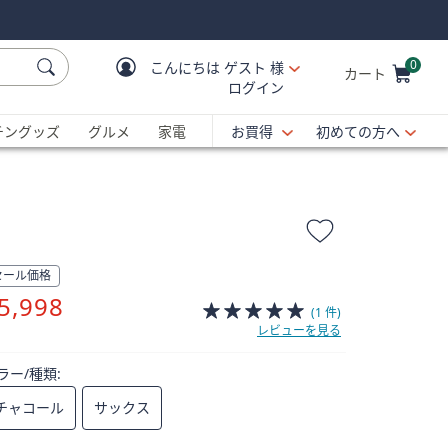
0
こんにちは
ゲスト 様
カート
ログイン
Cart is Empty
C
チングッズ
グルメ
家電
お買得
初めての方へ
セール価格
削
5,998
(1 件)
除
レビューを見る
ラー/種類:
チャコール
サックス