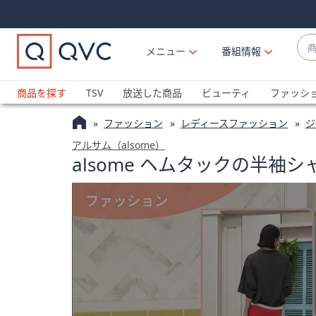
Skip
Skip
Navigation
Navigation
Links
Links2
商
メニュー
番組情報
品
候
ブ
補
ラ
商品を探す
TSV
放送した商品
ビューティ
ファッシ
が
ン
利
ファッション
レディースファッション
ジ
ド
用
名
アルサム（alsome）
可
alsome ヘムタックの半袖
か
能
ら
な
探
場
す
合
上
下
の
矢
印