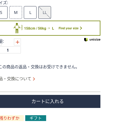
イズ:
S
M
L
LL
158cm / 56kg
L
Find your size
量:
この商品の返品・交換はお受けできません。
品・交換について
カートに入れる
残りわずか
ギフト