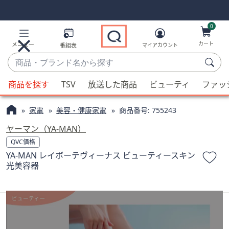
Skip
Skip
Navigation
Navigation
Links
Links2
0
カート
メニュー
番組表
マイアカウント
商
品・
候
ブ
商品を探す
TSV
放送した商品
ビューティ
ファッ
補
ラ
が
ン
家電
美容・健康家電
商品番号:
755243
利
ド
用
ヤーマン（YA-MAN）
名
可
QVC価格
か
能
YA-MAN レイボーテヴィーナス ビューティースキン
ら
な
光美容器
探
場
す
合、
上
下
の