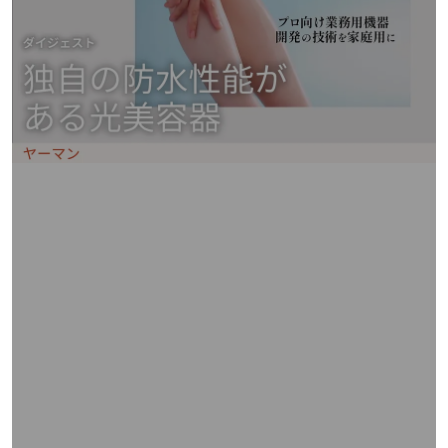
矢
印
キ
ー
ま
た
は
タ
ッ
チ
デ
バ
イ
ス
で
左
右
に