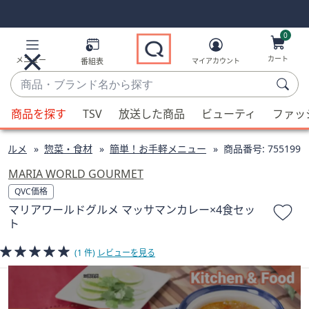
Skip
Skip
Navigation
Navigation
Links
Links2
0
カート
メニュー
番組表
マイアカウント
商
品・
候
ブ
商品を探す
TSV
放送した商品
ビューティ
ファッ
補
ラ
が
ン
グルメ
惣菜・食材
簡単！お手軽メニュー
商品番号:
755199
利
ド
用
MARIA WORLD GOURMET
名
可
QVC価格
か
能
マリアワールドグルメ マッサマンカレー×4食セッ
ら
な
ト
探
場
す
合、
(1 件)
レビューを見る
上
下
の