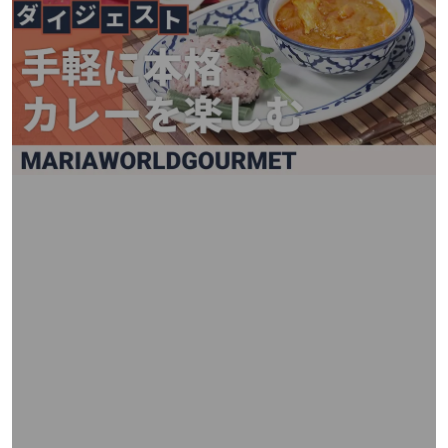
矢
印
キ
ー
ま
た
は
タ
ッ
チ
デ
バ
イ
ス
で
左
右
に