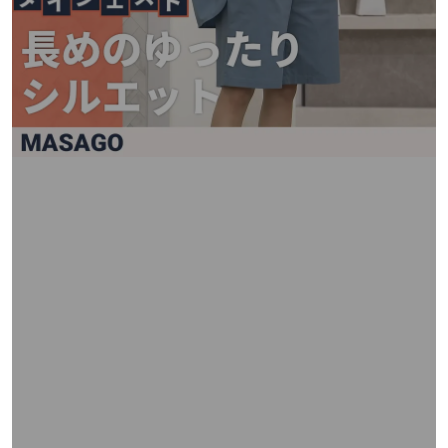
矢
印
キ
ー
ま
た
は
タ
ッ
チ
デ
バ
イ
ス
で
左
右
に