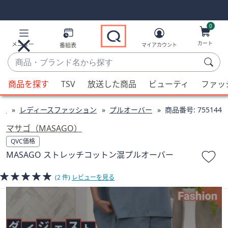
Skip
Skip
Navigation
Navigation
Links
Links2
0
カート
メニュー
番組表
マイアカウント
商
品・
候
ブ
商品を探す
TSV
放送した商品
ビューティ
ファッ
補
ラ
が
ン
ン
レディースファッション
プルオーバー
商品番号:
755144
利
ド
用
マサゴ（MASAGO）
名
可
QVC価格
か
能
MASAGO ストレッチコットン混プルオーバー
ら
な
探
場
(2 件)
レビューを見る
す
合、
上
下
の