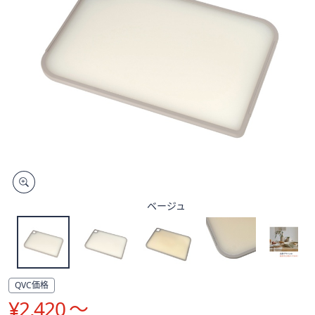
矢
印
キ
ー
ま
た
は
タ
ッ
チ
デ
バ
ベージュ
イ
ス
で
左
右
QVC価格
に
¥2,420 ～