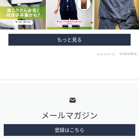
powered by
フ
ッ
タ
メールマガジン
ー
メ
登録はこちら
ニ