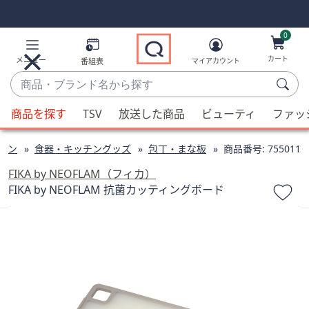
Skip
Skip
Navigation
Navigation
Links
Links2
0
カート
メニュー
番組表
マイアカウント
商
品・
候
ブ
商品を探す
TSV
放送した商品
ビューティ
ファッ
補
ラ
が
ン
チン
食器・キッチングッズ
包丁・まな板
商品番号:
755011
利
ド
用
FIKA by NEOFLAM（フィカ）
名
可
FIKA by NEOFLAM 抗菌カッティングボード
か
能
ら
な
探
場
す
合、
上
下
の