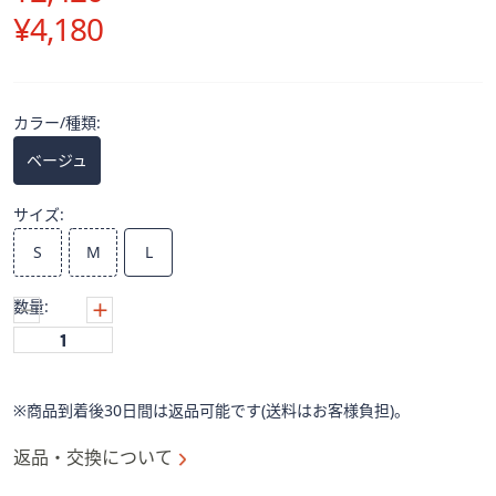
ス
¥4,180
ワ
イ
プ
し
カラー/種類:
て
閲
ベージュ
覧
で
サイズ:
き
S
M
L
ま
す。
数量:
※商品到着後30日間は返品可能です(送料はお客様負担)。
返品・交換について