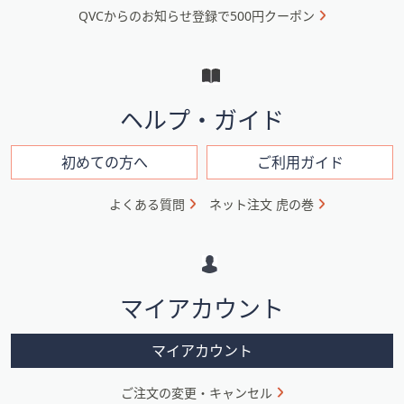
QVCからのお知らせ登録で500円クーポン
ュ
ー
と
イ
ヘルプ・ガイド
ン
フ
初めての方へ
ご利用ガイド
ォ
よくある質問
ネット注文 虎の巻
メ
ー
シ
マイアカウント
ョ
ン
マイアカウント
ご注文の変更・キャンセル