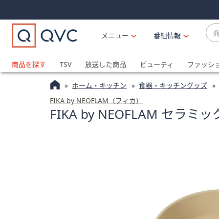
Skip
Skip
Navigation
Navigation
Links
Links2
商
メニュー
番組情報
品
候
ブ
補
ラ
商品を探す
TSV
放送した商品
ビューティ
ファッシ
が
ン
利
ホーム・キッチン
食器・キッチングッズ
ド
用
名
FIKA by NEOFLAM（フィカ）
可
FIKA by NEOFLAM セラミ
か
能
ら
な
探
場
す
合
上
下
の
矢
印