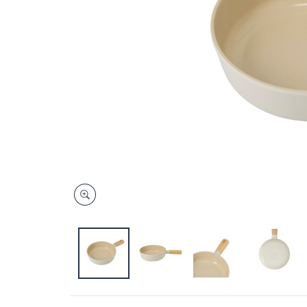
キ
ー
ま
た
は
タ
ッ
チ
デ
バ
イ
ス
で
左
右
に
ス
ワ
イ