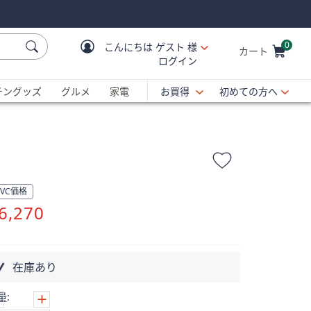
0
こんにちは
ゲスト 様
カート
ログイン
Cart is Empty
C
チングッズ
グルメ
家電
お買得
初めての方へ
QVC価格
削
6,270
除
在庫あり
量: