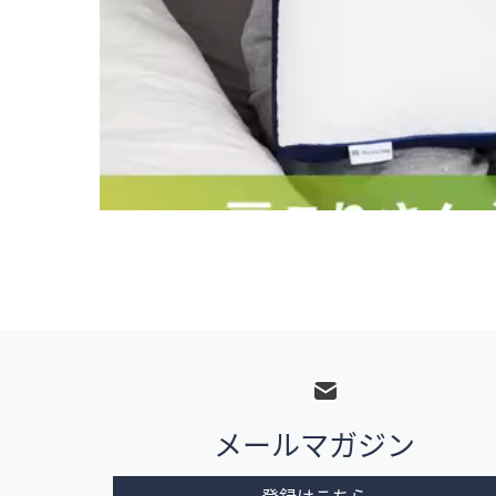
フ
ッ
タ
メールマガジン
ー
メ