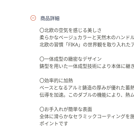
プ
し
商品詳細
て
閲
〇北欧の空気を感じる美しさ
覧
柔らかなベージュカラーと天然木のハンド
で
北欧の習慣「FIKA」の世界観を取り入れた
き
ま
〇一体成型の緻密なデザイン
す
鋳型を用いた一体成型技術により本体に継
〇効率的に加熱
ベースとなるアルミ鋳造の厚みが優れた蓄
伝導を加速。このダブルの機能により、熱
〇お手入れが簡単な表面
全体に滑らかなセラミックコーティングを
ポイントです