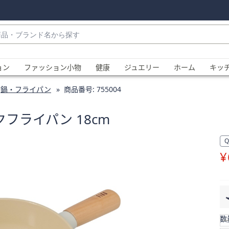
・
ョン
ファッション小物
健康
ジュエリー
ホーム
キッ
鍋・フライパン
商品番号:
755004
ックフライパン 18cm
¥
、
数