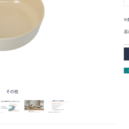
※
返
その他