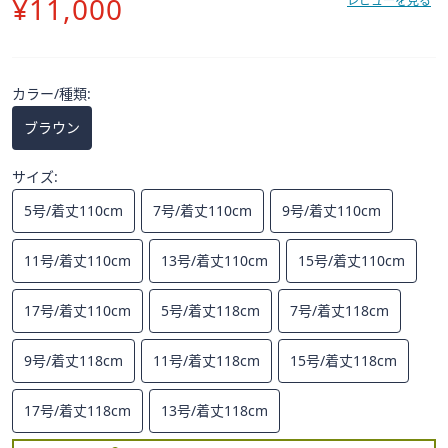
削
¥11,000
ス
レビューを見る
ワ
除
イ
プ
カラー/種類:
し
て
ブラウン
閲
覧
サイズ:
で
5号/着丈110cm
7号/着丈110cm
9号/着丈110cm
き
ま
11号/着丈110cm
13号/着丈110cm
15号/着丈110cm
す。
17号/着丈110cm
5号/着丈118cm
7号/着丈118cm
9号/着丈118cm
11号/着丈118cm
15号/着丈118cm
17号/着丈118cm
13号/着丈118cm