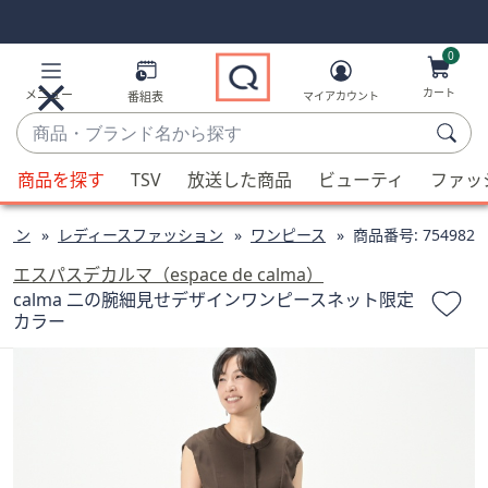
Skip
Skip
Navigation
Navigation
Links
Links2
0
カート
メニュー
番組表
マイアカウント
商
品・
候
ブ
商品を探す
TSV
放送した商品
ビューティ
ファッ
補
ラ
が
ン
ョン
レディースファッション
ワンピース
商品番号:
754982
利
ド
用
エスパスデカルマ（espace de calma）
名
可
calma 二の腕細見せデザインワンピースネット限定
か
カラー
能
ら
な
探
場
す
合、
上
下
の