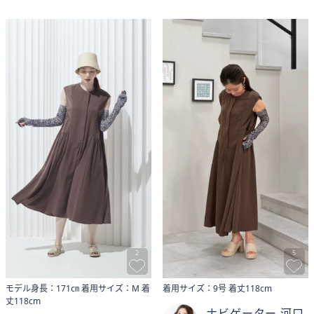
2
5
モデル身長：171㎝​ 着用サイズ：M 着
着用サイズ：9号 着丈118cm
丈118cm
ナビゲーター 河口