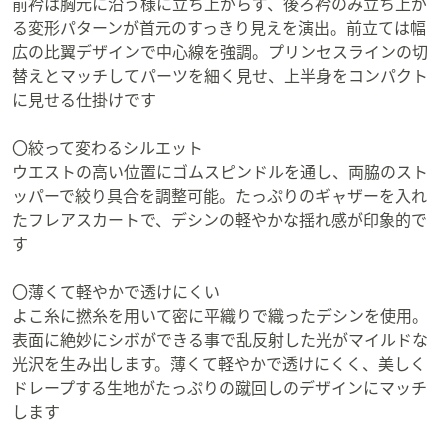
前衿は胸元に沿う様に立ち上がらず、後ろ衿のみ立ち上が
る変形パターンが首元のすっきり見えを演出。前立ては幅
広の比翼デザインで中心線を強調。プリンセスラインの切
替えとマッチしてパーツを細く見せ、上半身をコンパクト
に見せる仕掛けです
〇絞って変わるシルエット
ウエストの高い位置にゴムスピンドルを通し、両脇のスト
ッパーで絞り具合を調整可能。たっぷりのギャザーを入れ
たフレアスカートで、デシンの軽やかな揺れ感が印象的で
す
〇薄くて軽やかで透けにくい
よこ糸に撚糸を用いて密に平織りで織ったデシンを使用。
表面に絶妙にシボができる事で乱反射した光がマイルドな
光沢を生み出します。薄くて軽やかで透けにくく、美しく
ドレープする生地がたっぷりの蹴回しのデザインにマッチ
します