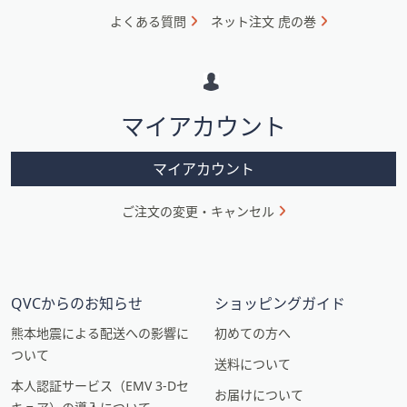
ォ
よくある質問
ネット注文 虎の巻
メ
ー
シ
マイアカウント
ョ
ン
マイアカウント
ご注文の変更・キャンセル
QVCからのお知らせ
ショッピングガイド
熊本地震による配送への影響に
初めての方へ
ついて
送料について
本人認証サービス（EMV 3-Dセ
お届けについて