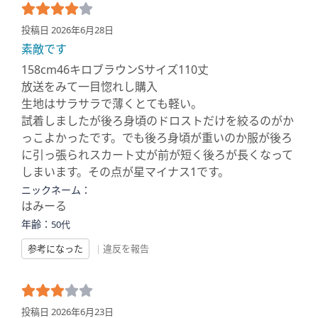
投稿日 2026年6月28日
素敵です
158cm46キロブラウンSサイズ110丈
放送をみて一目惚れし購入
生地はサラサラで薄くとても軽い。
試着しましたが後ろ身頃のドロストだけを絞るのがか
っこよかったです。でも後ろ身頃が重いのか服が後ろ
に引っ張られスカート丈が前が短く後ろが長くなって
しまいます。その点が星マイナス1です。
ニックネーム：
はみーる
年齢：
50代
参考になった
|
違反を報告
投稿日 2026年6月23日