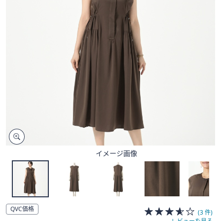
矢
印
キ
ー
ま
た
は
タ
ッ
チ
デ
バ
イ
イメージ画像
ス
で
左
右
に
QVC価格
(3 件)