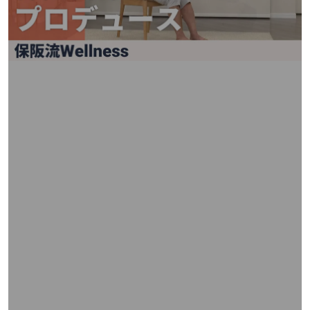
矢
印
キ
ー
ま
た
は
タ
ッ
チ
デ
バ
イ
ス
で
左
右
に