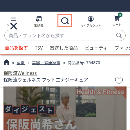
Skip
Skip
Navigation
Navigation
Links
Links2
0
カート
メニュー
番組表
マイアカウント
商
品・
候
ブ
商品を探す
TSV
放送した商品
ビューティ
ファッ
補
ラ
が
ン
家電
美容・健康家電
商品番号:
754870
利
ド
用
保阪流Wellness
名
可
保阪流ウェルネス フットエナジーキュア
か
能
ら
な
探
場
す
合、
上
下
の