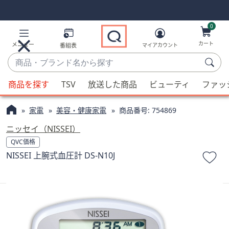
Skip
Skip
Navigation
Navigation
Links
Links2
0
カート
メニュー
番組表
マイアカウント
商
品・
候
ブ
商品を探す
TSV
放送した商品
ビューティ
ファッ
補
ラ
が
ン
家電
美容・健康家電
商品番号:
754869
利
ド
用
ニッセイ（NISSEI）
名
可
QVC価格
か
能
NISSEI 上腕式血圧計 DS-N10J
ら
な
探
場
す
合、
上
下
の