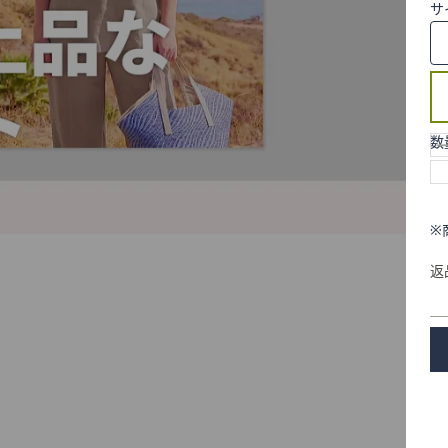
サ
数
※
返