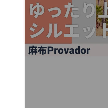
キ
ー
ま
た
は
タ
ッ
チ
デ
バ
イ
ス
で
左
右
に
ス
ワ
イ