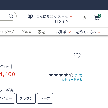
0
こんにちは
ゲスト 様
カート
ログイン
Cart is Empty
C
チングッズ
グルメ
家電
お買得
初めての方へ
QVC価格
削
4,400
(1 件)
除
レビューを見る
ラー/種類:
ネイビー
ブラウン
トープ