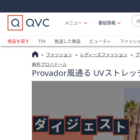
Skip
Skip
Navigation
Navigation
Links
Links2
商
メニュー
番組情報
品
候
ブ
補
ラ
商品を探す
TSV
放送した商品
ビューティ
ファッシ
が
ン
利
ファッション
レディースファッション
プ
ド
用
名
麻布プロバドール
可
Provador風通る UVスト
か
能
ら
な
探
場
す
合
上
下
の
矢
印