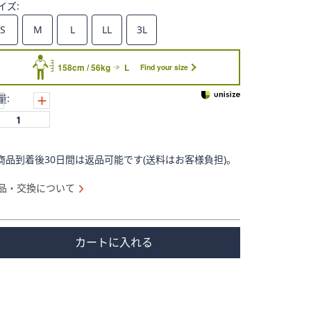
イズ:
S
M
L
LL
3L
158cm / 56kg
L
Find your size
量:
商品到着後30日間は返品可能です(送料はお客様負担)。
品・交換について
カートに入れる