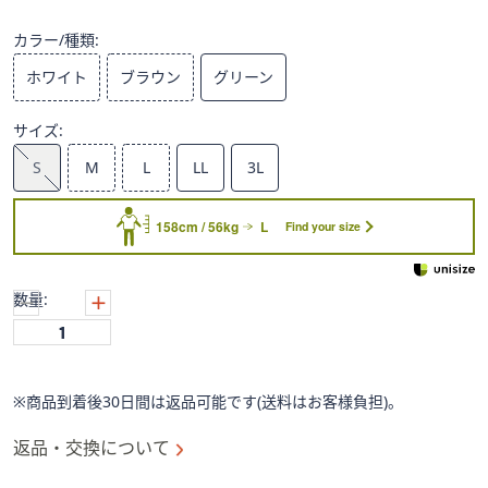
ス
ワ
カラー/種類:
イ
ホワイト
ブラウン
グリーン
プ
し
サイズ:
て
閲
S
M
L
LL
3L
覧
で
158cm / 56kg
L
Find your size
き
ま
す。
数量:
※商品到着後30日間は返品可能です(送料はお客様負担)。
返品・交換について