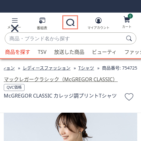
Skip
Skip
Navigation
Navigation
Links
Links2
0
カート
メニュー
番組表
マイアカウント
商
品・
候
ブ
商品を探す
TSV
放送した商品
ビューティ
ファッ
補
ラ
が
ン
ッション
レディースファッション
Tシャツ
商品番号:
754725
利
ド
用
マックレガークラシック（McGREGOR CLASSIC）
名
可
QVC価格
か
能
McGREGOR CLASSIC カレッジ調プリントTシャツ
ら
な
探
場
す
合、
上
下
の