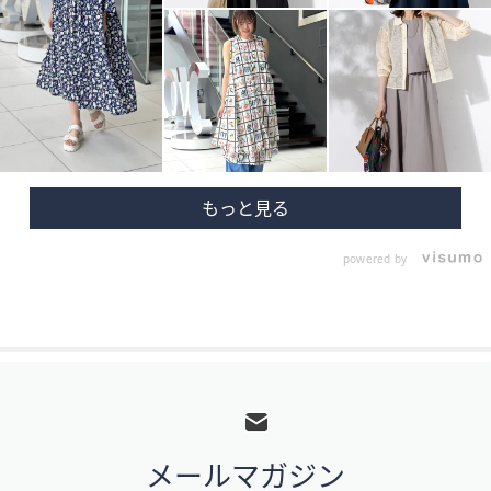
powered by
フ
ッ
タ
メールマガジン
ー