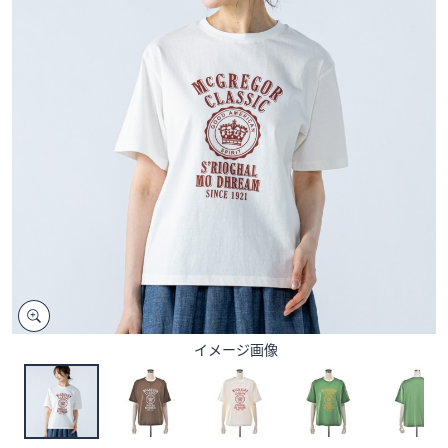
矢
印
キ
ー
ま
た
は
タ
ッ
チ
デ
バ
イ
ス
イメージ画像
で
左
右
に