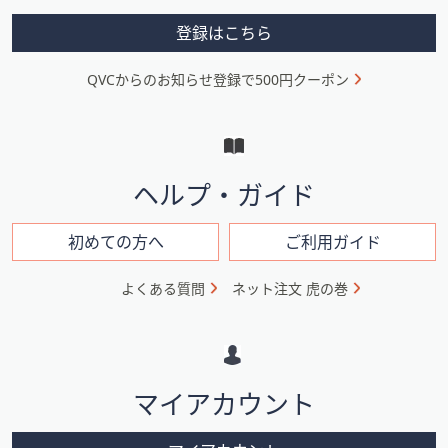
メ
登録はこちら
ニ
QVCからのお知らせ登録で500円クーポン
ュ
ー
と
イ
ヘルプ・ガイド
ン
フ
初めての方へ
ご利用ガイド
ォ
よくある質問
ネット注文 虎の巻
メ
ー
シ
マイアカウント
ョ
ン