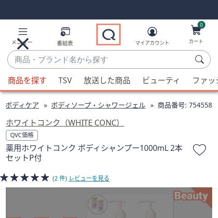
Skip
Skip
Navigation
Navigation
Links
Links2
0
カート
メニュー
番組表
マイアカウント
商
品・
候
ブ
商品を探す
TSV
放送した商品
ビューティ
ファッ
補
ラ
が
ン
ボディケア
ボディソープ・シャワージェル
商品番号:
754558
利
ド
用
ホワイトコンク（WHITE CONC）
名
可
QVC価格
か
能
薬用ホワイトコンク ボディシャンプー1000mL 2本
ら
な
セットP付
探
場
す
合、
(2 件)
レビューを見る
上
下
の