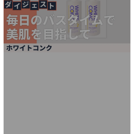
矢
印
キ
ー
ま
た
は
タ
ッ
チ
デ
バ
イ
ス
で
左
右
に