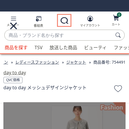
Skip
Skip
Navigation
Navigation
Links
Links2
0
カート
メニュー
番組表
マイアカウント
商
品・
候
ブ
商品を探す
TSV
放送した商品
ビューティ
ファッ
補
ラ
が
ン
ョン
レディースファッション
ジャケット
商品番号:
754491
利
ド
用
day to day
名
可
QVC価格
か
能
day to day メッシュデザインジャケット
ら
な
探
場
す
合、
上
下
の