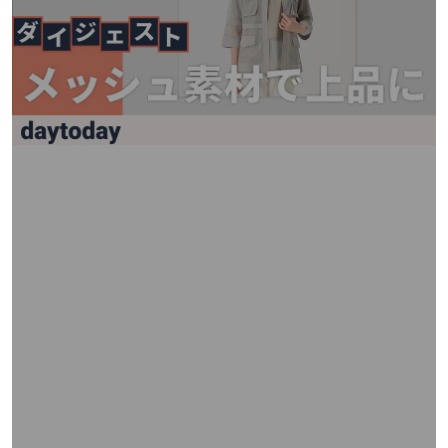
矢
印
キ
ー
ま
た
は
タ
ッ
チ
デ
バ
イ
ス
で
左
右
に