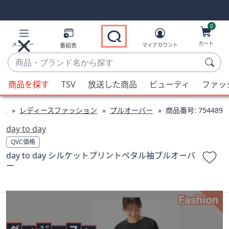
Skip
Skip
Navigation
Navigation
Links
Links2
0
カート
メニュー
番組表
マイアカウント
商
品・
候
ブ
商品を探す
TSV
放送した商品
ビューティ
ファッ
補
ラ
が
ン
ン
レディースファッション
プルオーバー
商品番号:
754489
利
ド
用
day to day
名
可
QVC価格
か
能
day to day シルケットプリントペタル袖プルオーバ
ら
な
ー
探
場
す
合、
上
下
の