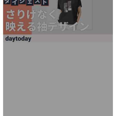
矢
印
キ
ー
ま
た
は
タ
ッ
チ
デ
バ
イ
ス
で
左
右
に