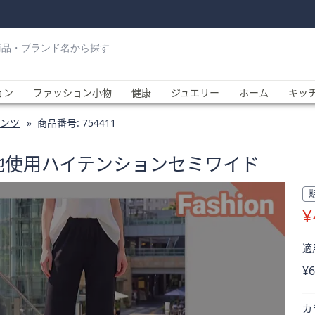
・
ョン
ファッション小物
健康
ジュエリー
ホーム
キッ
ンツ
商品番号:
754411
タ生地使用ハイテンションセミワイド
¥
、
適用
削
¥6
カ