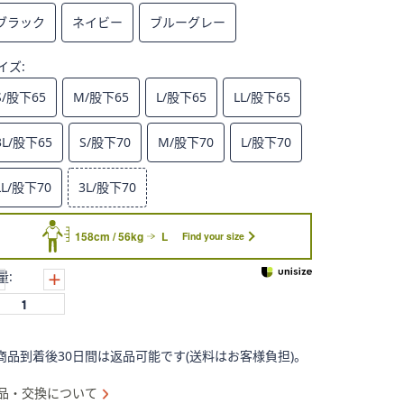
ブラック
ネイビー
ブルーグレー
イズ:
S/股下65
M/股下65
L/股下65
LL/股下65
3L/股下65
S/股下70
M/股下70
L/股下70
LL/股下70
3L/股下70
158cm / 56kg
L
Find your size
量:
商品到着後30日間は返品可能です(送料はお客様負担)。
品・交換について