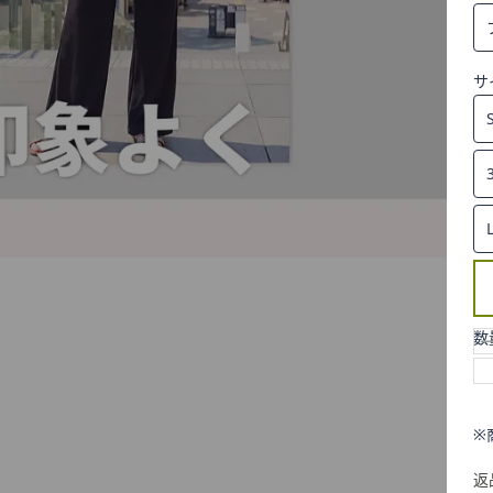
サ
数
※
返