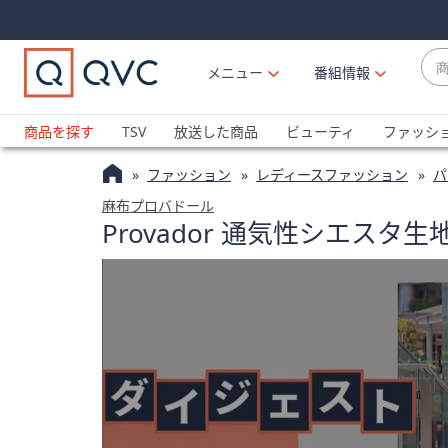
Skip
Skip
Navigation
Navigation
Links
Links2
商
メニュー
番組情報
品
候
ブ
補
ラ
商品を探す
TSV
放送した商品
ビューティ
ファッシ
が
ン
利
ファッション
レディースファッション
パ
ド
用
名
麻布プロバドール
可
Provador 通気性シエス
か
能
ら
な
探
場
す
合
上
下
の
矢
印