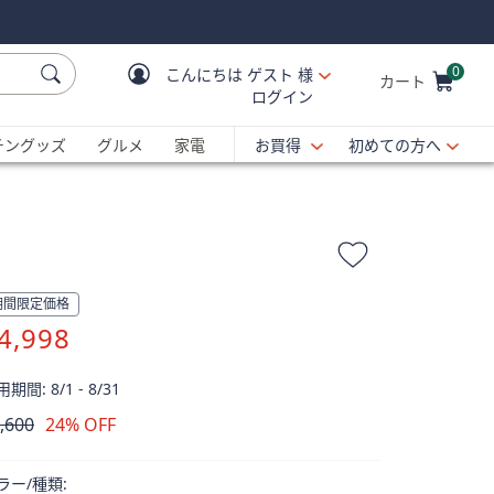
0
こんにちは
ゲスト 様
カート
ログイン
Cart is Empty
C
チングッズ
グルメ
家電
お買得
初めての方へ
期間限定価格
4,998
期間: 8/1 - 8/31
,600
24% OFF
除
ラー/種類: