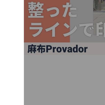
キ
ー
ま
た
は
タ
ッ
チ
デ
バ
イ
ス
で
左
右
に
ス
ワ
イ