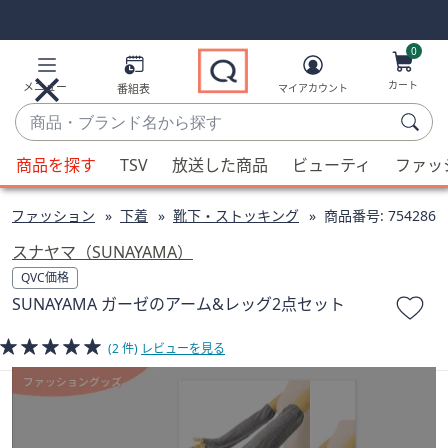
Skip
Skip
Navigation
Navigation
Links
Links2
0
カート
メニュー
番組表
マイアカウント
商
品・
候
ブ
商品を探す
TSV
放送した商品
ビューティ
ファッ
補
ラ
が
ン
ファッション
下着
靴下・ストッキング
商品番号:
754286
利
ド
用
スナヤマ（SUNAYAMA）
名
可
QVC価格
か
能
SUNAYAMA ガーゼのアーム&レッグ2点セット
ら
な
探
場
(2 件)
レビューを見る
す
合、
上
下
の