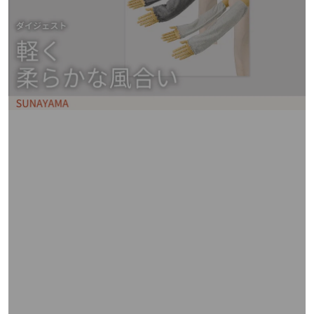
矢
印
キ
ー
ま
た
は
タ
ッ
チ
デ
バ
イ
ス
で
左
右
に