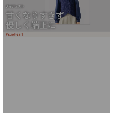
矢
印
キ
ー
ま
た
は
タ
ッ
チ
デ
バ
イ
ス
で
左
右
に