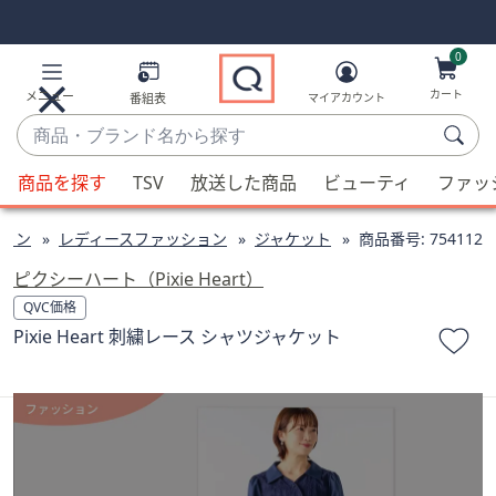
Skip
Skip
Navigation
Navigation
Links
Links2
0
カート
メニュー
番組表
マイアカウント
商
品・
候
ブ
商品を探す
TSV
放送した商品
ビューティ
ファッ
補
ラ
が
ン
ョン
レディースファッション
ジャケット
商品番号:
754112
利
ド
用
ピクシーハート（Pixie Heart）
名
可
QVC価格
か
能
Pixie Heart 刺繍レース シャツジャケット
ら
な
探
場
す
合、
上
下
の