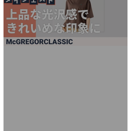
矢
印
キ
ー
ま
た
は
タ
ッ
チ
デ
バ
イ
ス
で
左
右
に