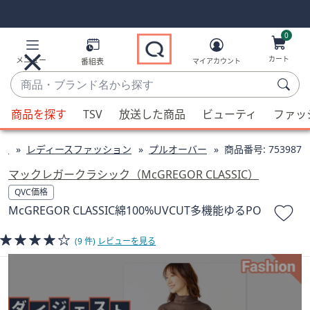
Skip
Skip
Navigation
Navigation
Links
Links2
0
カート
メニュー
番組表
マイアカウント
商
品・
候
ブ
商品を探す
TSV
放送した商品
ビューティ
ファッ
補
ラ
が
ン
ン
レディースファッション
プルオーバー
商品番号:
753987
利
ド
用
マックレガークラシック（McGREGOR CLASSIC）
名
可
QVC価格
か
能
McGREGOR CLASSIC綿100%UVCUT多機能ゆるPO
ら
な
探
場
(9 件)
レビューを見る
す
合、
上
下
の