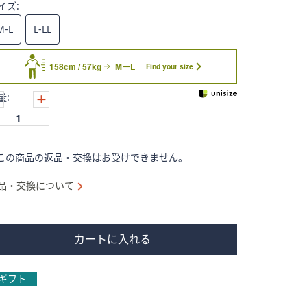
イズ:
M-L
L-LL
158cm / 57kg
MーL
Find your size
量:
この商品の返品・交換はお受けできません。
品・交換について
カートに入れる
ギフト