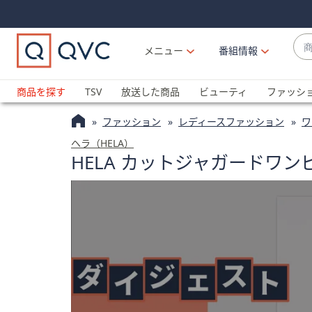
Skip
Skip
Navigation
Navigation
Links
Links2
商
メニュー
番組情報
品
候
ブ
補
ラ
商品を探す
TSV
放送した商品
ビューティ
ファッシ
が
ン
利
ファッション
レディースファッション
ワ
ド
用
名
ヘラ（HELA）
可
HELA カットジャガードワン
か
能
ら
な
探
場
す
合
上
下
の
矢
印