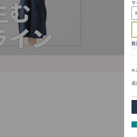
サ
数
※
返