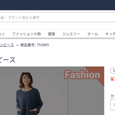
・
ョン
ファッション小物
健康
ジュエリー
ホーム
キッ
ンピース
商品番号:
753985
ピース
¥
、
カ