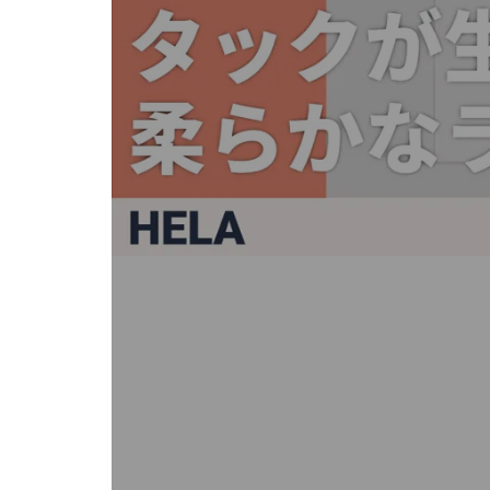
キ
ー
ま
た
は
タ
ッ
チ
デ
バ
イ
ス
で
左
右
に
ス
ワ
イ