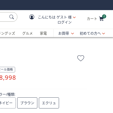
0
こんにちは
ゲスト 様
カート
ログイン
Cart is Empty
C
チングッズ
グルメ
家電
お買得
初めての方へ
セール価格
削
8,998
除
ラー/種類:
ネイビー
ブラウン
エクリュ