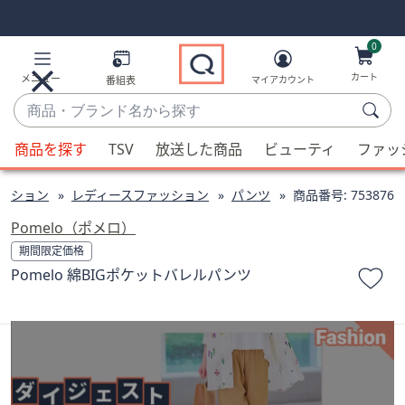
Skip
Skip
Navigation
Navigation
Links
Links2
0
カート
メニュー
番組表
マイアカウント
商
品・
候
ブ
商品を探す
TSV
放送した商品
ビューティ
ファッ
補
ラ
が
ン
ッション
レディースファッション
パンツ
商品番号:
753876
利
ド
用
Pomelo（ポメロ）
名
可
期間限定価格
か
能
Pomelo 綿BIGポケットバレルパンツ
ら
な
探
場
す
合、
上
下
の