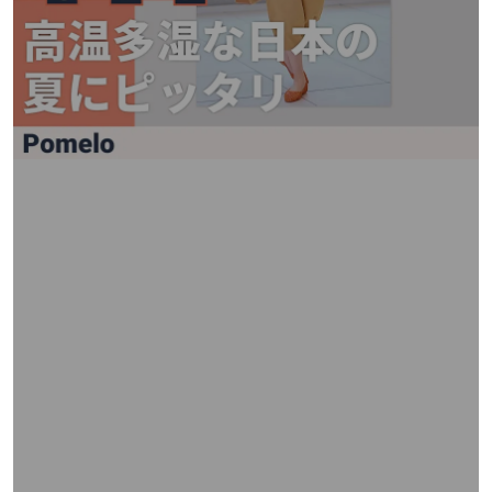
矢
印
キ
ー
ま
た
は
タ
ッ
チ
デ
バ
イ
ス
で
左
右
に