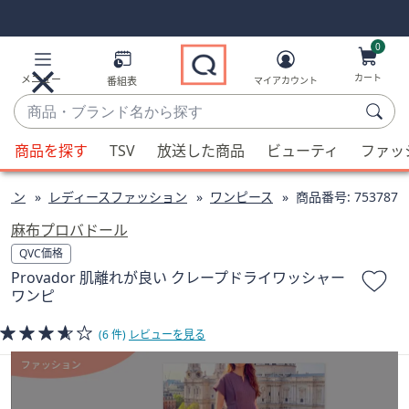
Skip
Skip
Navigation
Navigation
Links
Links2
0
カート
メニュー
番組表
マイアカウント
商
品・
候
ブ
商品を探す
TSV
放送した商品
ビューティ
ファッ
補
ラ
が
ン
ョン
レディースファッション
ワンピース
商品番号:
753787
利
ド
用
麻布プロバドール
名
可
QVC価格
か
能
Provador 肌離れが良い クレープドライワッシャー
ら
な
ワンピ
探
場
す
合、
(6 件)
レビューを見る
上
下
の