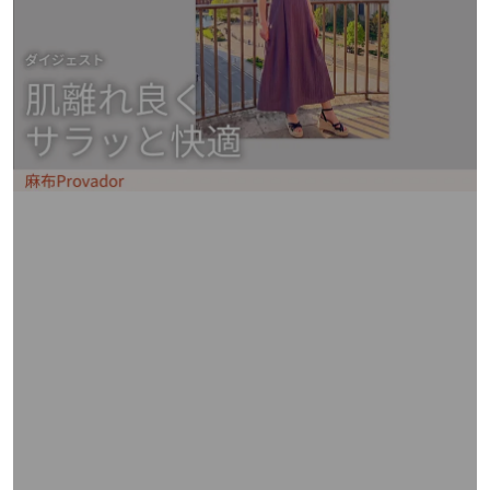
矢
印
キ
ー
ま
た
は
タ
ッ
チ
デ
バ
イ
ス
で
左
右
に