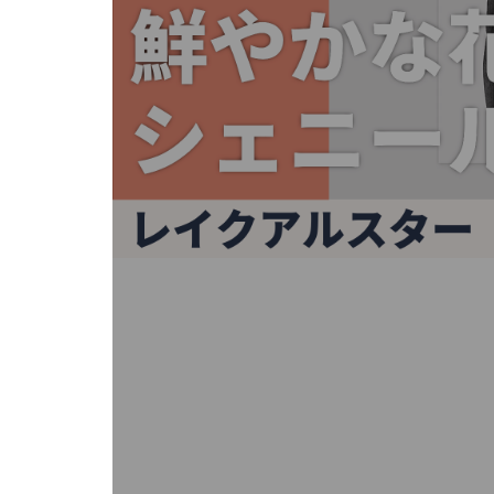
キ
ー
ま
た
は
タ
ッ
チ
デ
バ
イ
ス
で
左
右
に
ス
ワ
イ