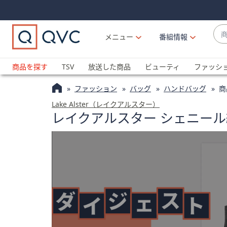
Skip
Skip
Navigation
Navigation
Links
Links2
商
メニュー
番組情報
品
候
ブ
補
ラ
商品を探す
TSV
放送した商品
ビューティ
ファッシ
が
ン
利
ファッション
バッグ
ハンドバッグ
商
ド
用
名
Lake Alster（レイクアルスター）
可
レイクアルスター シェニー
か
能
ら
な
探
場
す
合
上
下
の
矢
印