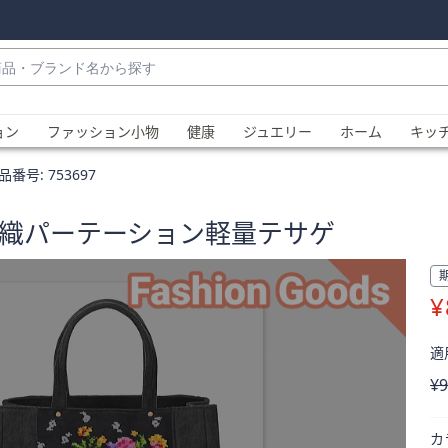
・
ョン
ファッション小物
健康
ジュエリー
ホーム
キッ
品番号:
753697
ル織パーテーション軽量テサゲ
¥
、
適用
削
¥9
カ