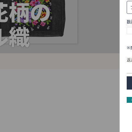
数
※
返