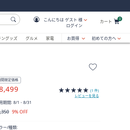
0
こんにちは
ゲスト 様
カート
ログイン
Cart is Empty
C
チングッズ
グルメ
家電
お買得
初めての方へ
期間限定価格
8,499
(1 件)
レビューを見る
期間: 8/1 - 8/31
,350
9% OFF
除
ラー/種類: