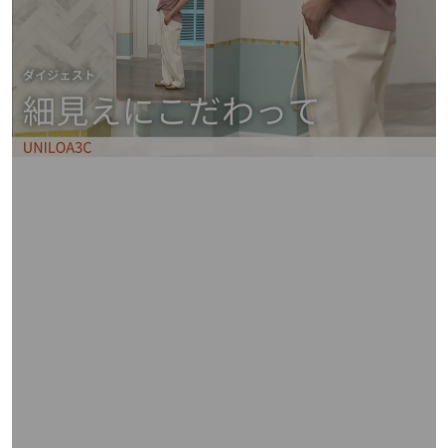
矢
印
キ
ー
ま
た
は
タ
ッ
チ
デ
バ
イ
ス
で
左
右
に