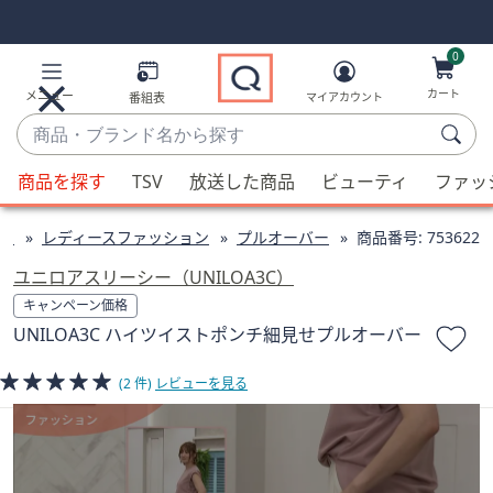
Skip
Skip
Navigation
Navigation
Links
Links2
0
カート
メニュー
番組表
マイアカウント
商
品・
候
ブ
商品を探す
TSV
放送した商品
ビューティ
ファッ
補
ラ
が
ン
ン
レディースファッション
プルオーバー
商品番号:
753622
利
ド
用
ユニロアスリーシー（UNILOA3C）
名
可
キャンペーン価格
か
能
UNILOA3C ハイツイストポンチ細見せプルオーバー
ら
な
探
場
(2 件)
レビューを見る
す
合、
上
下
の