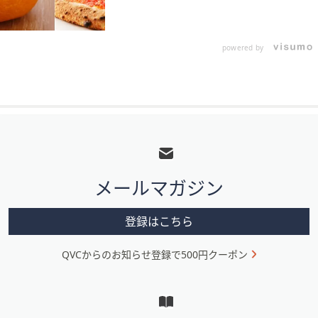
powered by
フ
ッ
タ
メールマガジン
ー
メ
登録はこちら
ニ
QVCからのお知らせ登録で500円クーポン
ュ
ー
と