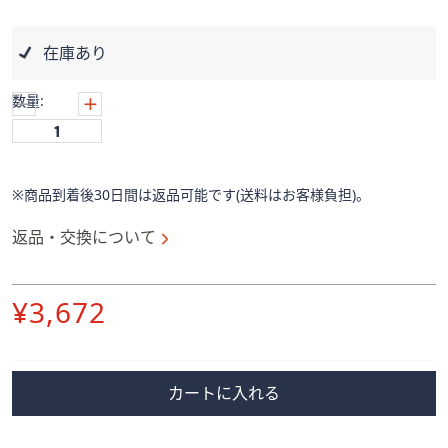
ス
ワ
イ
在庫あり
プ
し
数量:
て
閲
覧
で
※商品到着後30日間は返品可能です(送料はお客様負担)。
き
返品・交換について
ま
す。
削
¥3,672
除
カートに入れる