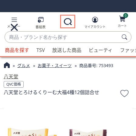
Skip
Skip
Navigation
Navigation
Links
Links2
0
カート
メニュー
番組表
マイアカウント
商
品・
候
ブ
商品を探す
TSV
放送した商品
ビューティ
ファッ
補
ラ
が
ン
グルメ
お菓子・スイーツ
商品番号:
753493
利
ド
用
八天堂
名
可
QVC価格
か
能
八天堂とろけるくりーむ大福4種12個詰合せ
ら
な
探
場
す
合、
上
下
の