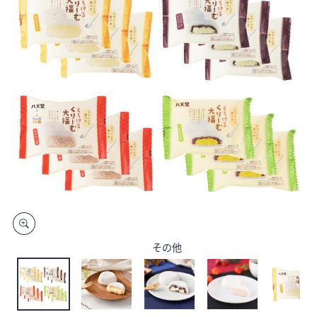
矢
印
キ
ー
ま
た
は
タ
ッ
チ
デ
バ
イ
ス
その他
で
左
右
に