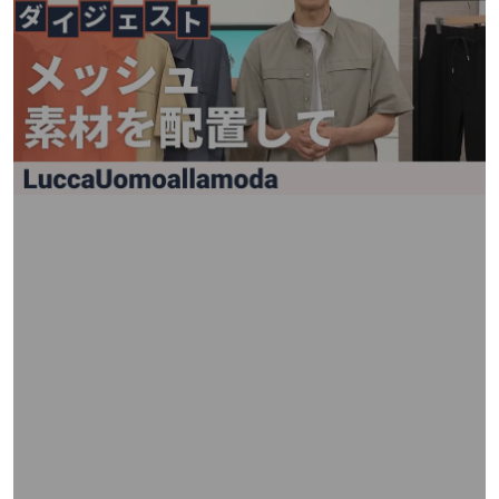
矢
印
キ
ー
ま
た
は
タ
ッ
チ
デ
バ
イ
ス
で
左
右
に