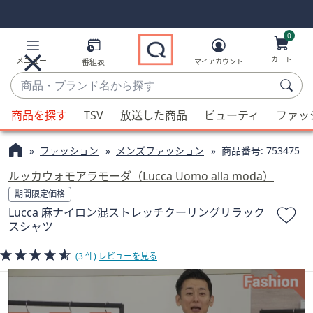
Skip
Skip
Navigation
Navigation
Links
Links2
0
カート
メニュー
番組表
マイアカウント
商
品・
候
ブ
商品を探す
TSV
放送した商品
ビューティ
ファッ
補
ラ
が
ン
ファッション
メンズファッション
商品番号:
753475
利
ド
用
ルッカウォモアラモーダ（Lucca Uomo alla moda）
名
可
期間限定価格
か
能
Lucca 麻ナイロン混ストレッチクーリングリラック
ら
な
スシャツ
探
場
す
合、
(3 件)
レビューを見る
上
下
の