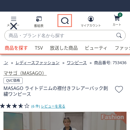
Skip
Skip
Navigation
Navigation
Links
Links2
0
カート
メニュー
番組表
マイアカウント
商
品・
候
ブ
商品を探す
TSV
放送した商品
ビューティ
ファッ
補
ラ
が
ン
ョン
レディースファッション
ワンピース
商品番号:
753436
利
ド
用
マサゴ（MASAGO）
名
可
QVC価格
か
能
MASAGO ライトデニムの襟付きフレアーバック刺
ら
な
繍ワンピース
探
場
す
合、
(6 件)
レビューを見る
上
下
の