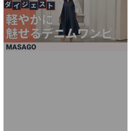
矢
印
キ
ー
ま
た
は
タ
ッ
チ
デ
バ
イ
ス
で
左
右
に