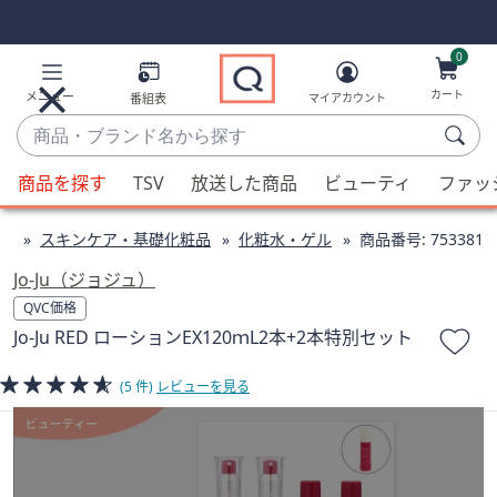
Skip
Skip
Navigation
Navigation
Links
Links2
0
カート
メニュー
番組表
マイアカウント
商
品・
候
ブ
商品を探す
TSV
放送した商品
ビューティ
ファッ
補
ラ
が
ン
ィ
スキンケア・基礎化粧品
化粧水・ゲル
商品番号:
753381
利
ド
用
Jo-Ju（ジョジュ）
名
可
QVC価格
か
能
Jo-Ju RED ローションEX120ｍL2本+2本特別セット
ら
な
探
場
(5 件)
レビューを見る
す
合、
上
下
の