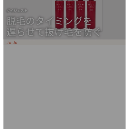
矢
印
キ
ー
ま
た
は
タ
ッ
チ
デ
バ
イ
ス
で
左
右
に