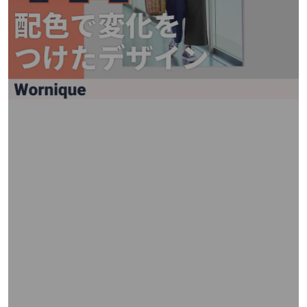
矢
印
キ
ー
ま
た
は
タ
ッ
チ
デ
バ
イ
ス
で
左
右
に