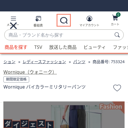
Skip
Skip
Navigation
Navigation
Links
Links2
0
カート
メニュー
番組表
マイアカウント
商
品・
候
ブ
商品を探す
TSV
放送した商品
ビューティ
ファッ
補
ラ
が
ン
ッション
レディースファッション
パンツ
商品番号:
753324
利
ド
用
Wornique（ウォニーク）
名
可
期間限定価格
か
能
Wornique バイカラーミリタリーパンツ
ら
な
探
場
す
合、
上
下
の