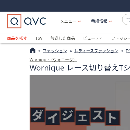
Skip
Skip
Navigation
Navigation
Links
Links2
商
メニュー
番組情報
品
候
ブ
補
ラ
商品を探す
TSV
放送した商品
ビューティ
ファッシ
が
ン
利
ファッション
レディースファッション
T
ド
用
名
Wornique（ウォニーク）
可
Wornique レース切り替えT
か
能
ら
な
探
場
す
合
上
下
の
矢
印