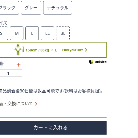
ブラック
グレー
ナチュラル
イズ:
S
M
L
LL
3L
158cm / 56kg
L
Find your size
量:
商品到着後30日間は返品可能です(送料はお客様負担)。
品・交換について
カートに入れる