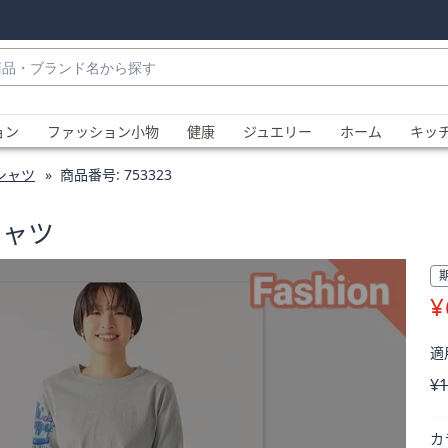
・
ョン
ファッション小物
健康
ジュエリー
ホーム
キッ
シャツ
商品番号:
753323
シャツ
¥
、
適用
削
¥1
カ