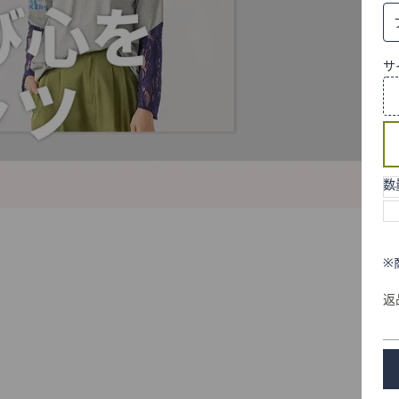
サ
数
※
返