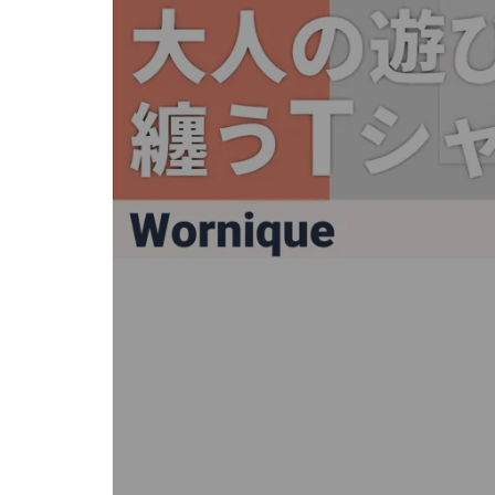
キ
ー
ま
た
は
タ
ッ
チ
デ
バ
イ
ス
で
左
右
に
ス
ワ
イ