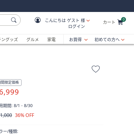
0
こんにちは
ゲスト 様
カート
ログイン
Cart is Empty
C
チングッズ
グルメ
家電
お買得
初めての方へ
期間限定価格
6,999
期間: 8/1 - 8/30
1,000
36% OFF
除
ラー/種類: