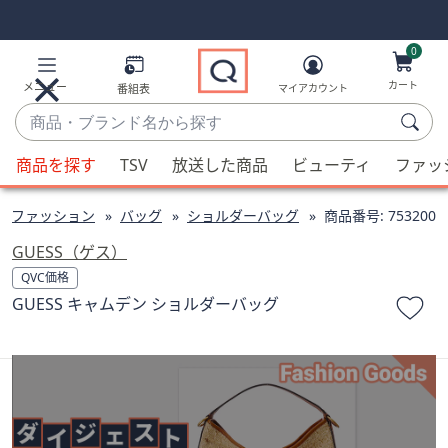
Skip
Skip
Navigation
Navigation
Links
Links2
0
カート
メニュー
番組表
マイアカウント
商
品・
候
ブ
商品を探す
TSV
放送した商品
ビューティ
ファッ
補
ラ
が
ン
ファッション
バッグ
ショルダーバッグ
商品番号:
753200
利
ド
用
GUESS（ゲス）
名
可
QVC価格
か
能
GUESS キャムデン ショルダーバッグ
ら
な
探
場
す
合、
上
下
の