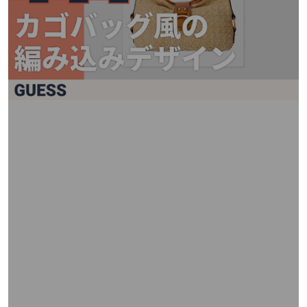
矢
印
キ
ー
ま
た
は
タ
ッ
チ
デ
バ
イ
ス
で
左
右
に