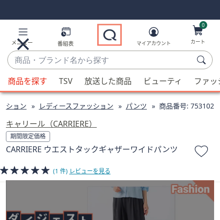
Skip
Skip
Navigation
Navigation
Links
Links2
0
カート
メニュー
番組表
マイアカウント
商
品・
候
ブ
商品を探す
TSV
放送した商品
ビューティ
ファッ
補
ラ
が
ン
ッション
レディースファッション
パンツ
商品番号:
753102
利
ド
用
キャリール（CARRIERE）
名
可
期間限定価格
か
能
CARRIERE ウエストタックギャザーワイドパンツ
ら
な
探
場
(1 件)
レビューを見る
す
合、
上
下
の