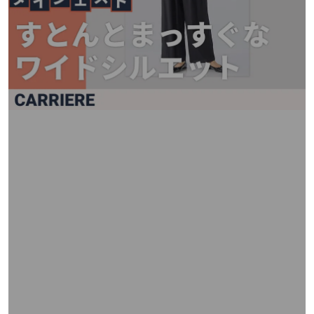
矢
印
キ
ー
ま
た
は
タ
ッ
チ
デ
バ
イ
ス
で
左
右
に